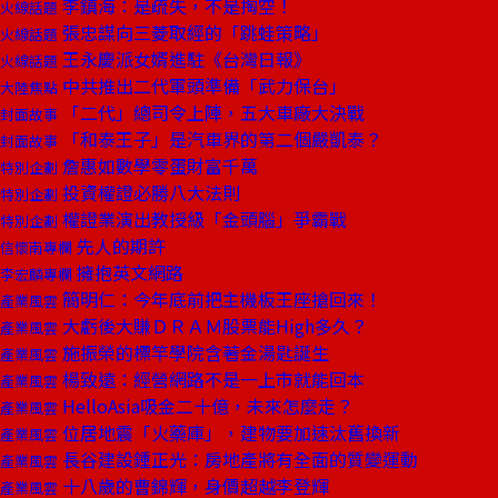
李鎮海：是疏失，不是掏空！
火線話題
張忠謀向三菱取經的「跳蛙策略」
火線話題
王永慶派女婿進駐《台灣日報》
火線話題
中共推出二代軍頭準備「武力保台」
大陸焦點
「二代」總司令上陣，五大車廠大決戰
封面故事
「和泰王子」是汽車界的第二個嚴凱泰？
封面故事
詹惠如數學零蛋財富千萬
特別企劃
投資權證必勝八大法則
特別企劃
權證業演出教授級「金頭腦」爭霸戰
特別企劃
先人的期許
信懷南專欄
擁抱英文網路
李宏麟專欄
簡明仁：今年底前把主機板王座搶回來！
產業風雲
大虧後大賺ＤＲＡＭ股票能High多久？
產業風雲
施振榮的標竿學院含著金湯匙誕生
產業風雲
楊致遠：經營網路不是一上市就能回本
產業風雲
HelloAsia吸金二十億，未來怎麼走？
產業風雲
位居地震「火藥庫」，建物要加速汰舊換新
產業風雲
長谷建設鍾正光：房地產將有全面的質變運動
產業風雲
十八歲的曹錦輝，身價超越李登輝
產業風雲