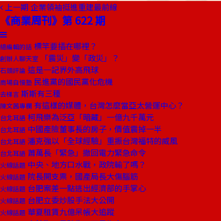
上一期
企業領袖挺進重建最前線
《商業周刊》第 622 期
標竿要插在哪裡？
總編輯的話
「震災」變「政災」？
創辦人聊天室
這是一記界外高飛球
石頭評論
民進黨的國民黨化危機
商場自慢塾
斯斯有三種
去梯言
有這樣的媒體，台灣怎麼當亞太營運中心？
陳文茜專欄
柯飛樂為泛亞「暗藏」一億九千萬元
台北耳語
中國產險董事長的房子，價值震掉一半
台北耳語
潘克強以「全球經驗」重振台灣福特的威風
台北耳語
蕭萬長「緊急」撤回電力緊急命令
台北耳語
中央、地方口水戰，政院輸了嗎？
火線話題
院長開支票，國產局長大傷腦筋
火線話題
台肥案差一點逃出經濟部的手掌心
火線話題
台肥立委炒股手法大公開
火線話題
華夏租賃九億呆帳大追蹤
火線話題