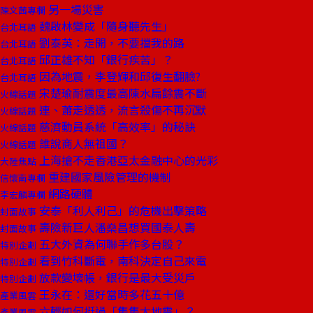
另一場災害
陳文茜專欄
魏啟林變成「隨身聽先生」
台北耳語
劉泰英：走開，不要擋我的路
台北耳語
邱正雄不知「銀行疾苦」？
台北耳語
因為地震，李登輝和邱復生翻臉?
台北耳語
宋楚瑜耐震度最高陳水扁餘震不斷
火線話題
連、蕭走透透，流言殺傷不再沉默
火線話題
慈濟動員系統「高效率」的秘訣
火線話題
誰說商人無祖國？
火線話題
上海搶不走香港亞太金融中心的光彩
大陸焦點
重建國家風險管理的機制
信懷南專欄
網路硬體
李宏麟專欄
安泰「利人利己」的危機出擊策略
封面故事
壽險新巨人潘燊昌想買國泰人壽
封面故事
五大外資為何聯手作多台股？
特別企劃
看到竹科斷電，南科決定自己來電
特別企劃
放款變壞帳，銀行是最大受災戶
特別企劃
王永在：還好當時多花五十億
產業風雲
六輕如何挺過「集集大地震」？
產業風雲