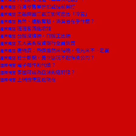
百貨零售業折扣戰提前開打
產業風雲
主題樂園三霸王如何走出「冷宮」
產業風雲
長榮、遠航奪魁，消費者在乎什麼？
產業風雲
班班客滿還賠錢
產業風雲
台股沒搞頭，日股正出頭
產業風雲
五大美系投資銀行全員到齊
產業風雲
唐納森：帝傑雖然來得晚，但先來不一定贏
產業風雲
壯士斷腕，黃世惠玩不起保險公司？
產業風雲
電子郵件的代價？
國際視窗
泰國可成為亞洲的底特律？
國際視窗
上網撿便宜趁現在
國際視窗