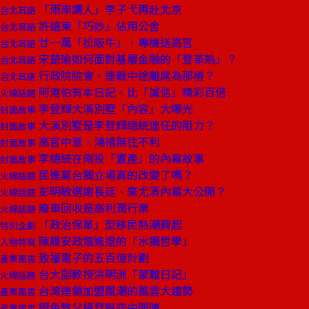
「兩岸調人」李子弋再赴北京
台北耳語
許遠東「巧妙」佔用公舍
台北耳語
廿一萬「松阪牛」，專機送高官
台北耳語
宋楚瑜如何面對基層金融的「登革熱」？
台北耳語
行政院院會，連戰中途離席為那樁？
台北耳語
阿港伯有本日記，比「誠信」精彩百倍
火線話題
李登輝大溪別墅「內容」大曝光
封面故事
大溪別墅是李登輝總統連任的阻力？
封面故事
高官中意，鴻禧無往不利
封面故事
李總統在南投「置產」的內幕故事
封面故事
民進黨台獨立場真的改變了嗎？
火線話題
彭明敏選謝長廷、棄尤清內幕大公開？
火線話題
廢車回收是高利潤行業
火線話題
「政治保單」型移民熱潮興起
特別企劃
陳履安政壇進退的「水獺哲學」
人物特寫
致福電子的五百億計劃
產業風雲
台大副教授洪明洲「蒙難日記」
火線話題
台灣連鎖加盟風潮的風雲大趨勢
產業風雲
銀色教父楊登魁空中開賭
產業風雲