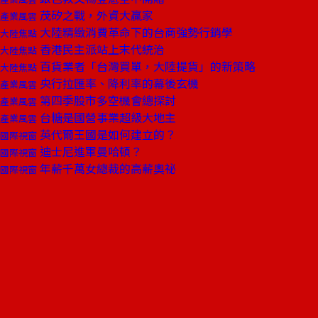
茂矽之戰，外資大贏家
產業風雲
大陸精緻消費革命下的台商強勢行銷學
大陸焦點
香港民主派站上末代統治
大陸焦點
百貨業者「台灣買單，大陸提貨」的新策略
大陸焦點
央行拉匯率、降利率的幕後玄機
產業風雲
第四季股市多空機會總探討
產業風雲
台糖是國營事業超級大地主
產業風雲
英代爾王國是如何建立的？
國際視窗
迪士尼進軍曼哈頓？
國際視窗
年薪千萬女總裁的高薪奧祕
國際視窗