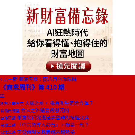
上一期
鄭浪平談：閏八月台海危機
《商業周刊》第 410 期
大選之前， 還有哪些定時炸彈？
創辦人聊天室
救火之外還要嚴懲元凶
商場自慢塾
革實院研究班是李登輝的輔選尖兵
台北耳語
「中共領導人訪台」，閒話一句？
台北耳語
李登輝對吳敦義越來越熱絡
台北耳語