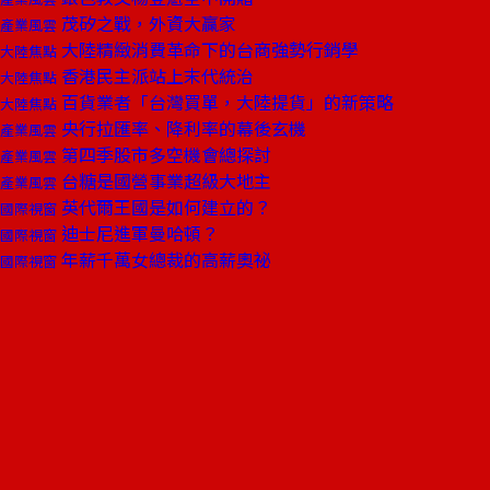
茂矽之戰，外資大贏家
產業風雲
大陸精緻消費革命下的台商強勢行銷學
大陸焦點
香港民主派站上末代統治
大陸焦點
百貨業者「台灣買單，大陸提貨」的新策略
大陸焦點
央行拉匯率、降利率的幕後玄機
產業風雲
第四季股市多空機會總探討
產業風雲
台糖是國營事業超級大地主
產業風雲
英代爾王國是如何建立的？
國際視窗
迪士尼進軍曼哈頓？
國際視窗
年薪千萬女總裁的高薪奧祕
國際視窗