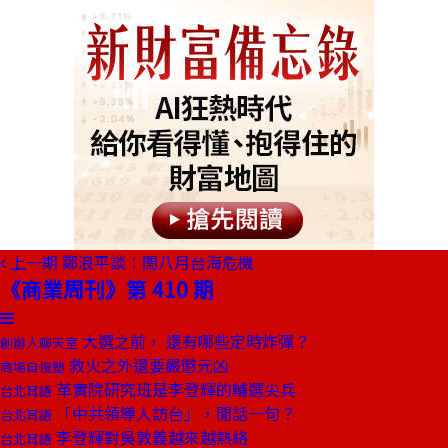
上一期
鄭浪平談：閏八月台海危機
《商業周刊》第 410 期
大選之前， 還有哪些定時炸彈？
創辦人聊天室
救火之外還要嚴懲元凶
商場自慢塾
革實院研究班是李登輝的輔選尖兵
台北耳語
「中共領導人訪台」，閒話一句？
台北耳語
李登輝對吳敦義越來越熱絡
台北耳語