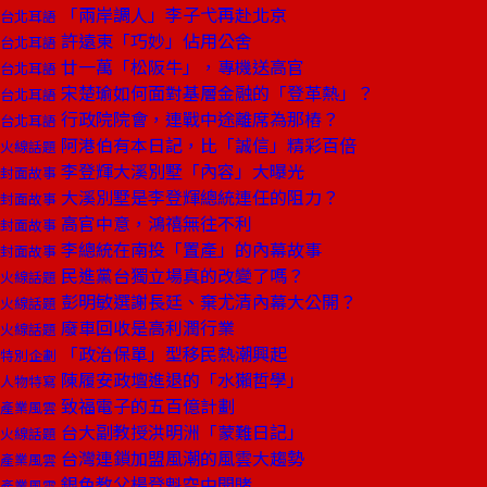
「兩岸調人」李子弋再赴北京
台北耳語
許遠東「巧妙」佔用公舍
台北耳語
廿一萬「松阪牛」，專機送高官
台北耳語
宋楚瑜如何面對基層金融的「登革熱」？
台北耳語
行政院院會，連戰中途離席為那樁？
台北耳語
阿港伯有本日記，比「誠信」精彩百倍
火線話題
李登輝大溪別墅「內容」大曝光
封面故事
大溪別墅是李登輝總統連任的阻力？
封面故事
高官中意，鴻禧無往不利
封面故事
李總統在南投「置產」的內幕故事
封面故事
民進黨台獨立場真的改變了嗎？
火線話題
彭明敏選謝長廷、棄尤清內幕大公開？
火線話題
廢車回收是高利潤行業
火線話題
「政治保單」型移民熱潮興起
特別企劃
陳履安政壇進退的「水獺哲學」
人物特寫
致福電子的五百億計劃
產業風雲
台大副教授洪明洲「蒙難日記」
火線話題
台灣連鎖加盟風潮的風雲大趨勢
產業風雲
銀色教父楊登魁空中開賭
產業風雲