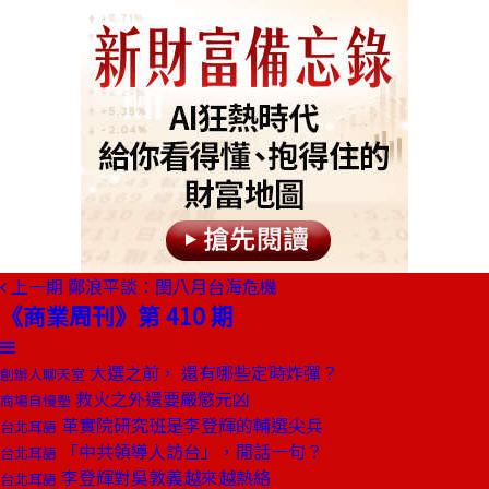
上一期
鄭浪平談：閏八月台海危機
《商業周刊》第 410 期
大選之前， 還有哪些定時炸彈？
創辦人聊天室
救火之外還要嚴懲元凶
商場自慢塾
革實院研究班是李登輝的輔選尖兵
台北耳語
「中共領導人訪台」，閒話一句？
台北耳語
李登輝對吳敦義越來越熱絡
台北耳語