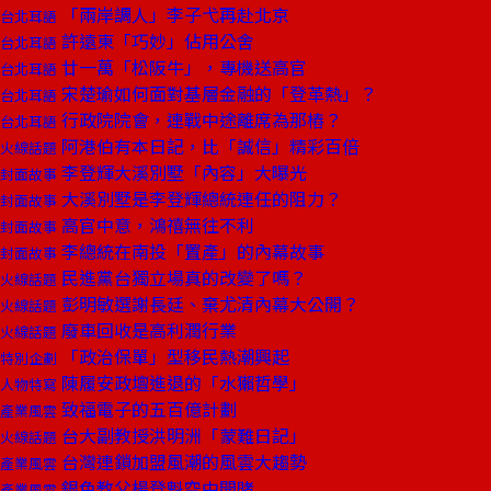
「兩岸調人」李子弋再赴北京
台北耳語
許遠東「巧妙」佔用公舍
台北耳語
廿一萬「松阪牛」，專機送高官
台北耳語
宋楚瑜如何面對基層金融的「登革熱」？
台北耳語
行政院院會，連戰中途離席為那樁？
台北耳語
阿港伯有本日記，比「誠信」精彩百倍
火線話題
李登輝大溪別墅「內容」大曝光
封面故事
大溪別墅是李登輝總統連任的阻力？
封面故事
高官中意，鴻禧無往不利
封面故事
李總統在南投「置產」的內幕故事
封面故事
民進黨台獨立場真的改變了嗎？
火線話題
彭明敏選謝長廷、棄尤清內幕大公開？
火線話題
廢車回收是高利潤行業
火線話題
「政治保單」型移民熱潮興起
特別企劃
陳履安政壇進退的「水獺哲學」
人物特寫
致福電子的五百億計劃
產業風雲
台大副教授洪明洲「蒙難日記」
火線話題
台灣連鎖加盟風潮的風雲大趨勢
產業風雲
銀色教父楊登魁空中開賭
產業風雲