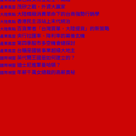
茂矽之戰，外資大贏家
產業風雲
大陸精緻消費革命下的台商強勢行銷學
大陸焦點
香港民主派站上末代統治
大陸焦點
百貨業者「台灣買單，大陸提貨」的新策略
大陸焦點
央行拉匯率、降利率的幕後玄機
產業風雲
第四季股市多空機會總探討
產業風雲
台糖是國營事業超級大地主
產業風雲
英代爾王國是如何建立的？
國際視窗
迪士尼進軍曼哈頓？
國際視窗
年薪千萬女總裁的高薪奧祕
國際視窗