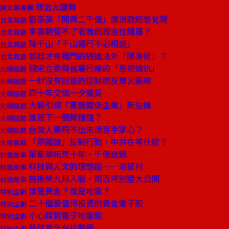
政治大腿舞
陳文茜專欄
劉泰英「開票二千億」澳洲政府想兌現
台北耳語
李高朝受不了老蕭的政治性騷擾？
台北耳語
陳千山「千山獨行不必相送」
台北耳語
郭廷才有獨門的逍遙法外「隱身術」？
台北耳語
親宋立委與省屬行庫的「恩怨情仇」
火線話題
一封沒有回音的信點燃反蕭火藥庫
火線話題
四十年交情一夕變質
火線話題
大穎引爆「黨營關係企業」新危機
火線話題
誰是下一個蔡鐘雄？
火線話題
台灣人壽飛不出朱炳昱手掌心？
火線話題
「兩國論」反制行動，中共在等什麼？
大陸焦點
葉紫華拓荒十年，千億造鎮
封面故事
科技與人文的理想國——渴望村
封面故事
施振榮九月入厝，兩百坪別墅大公開
封面故事
誰是黃金？誰是地雷？
特別企劃
二十檔最值得投資的黃金電子股
特別企劃
小心踩到電子地雷股
特別企劃
營建業全台拉警報
特別企劃