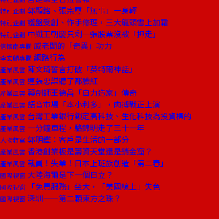
郭顯銘、張宗璽「無事」一身輕
特別企劃
護盤受創、作手修理，三大龍頭雪上加霜
特別企劃
中纖王朝慶只剩一張股票沒被「押走」
特別企劃
威老闆的「奇異」功力
信懷南專欄
網路行為
李宏麟專欄
陳文琦誓言打破「英特爾神話」
產業風雲
連張忠謀聽了都臉紅
產業風雲
藥劑師王德昌「自力造家」傳奇
產業風雲
語音市場「本小利多」，肉搏戰正上演
產業風雲
台灣工業銀行鎖定高科技、生化科技為投資標的
產業風雲
一分鐘車程，駱錦明走了三十一年
產業風雲
郭明鑑：客戶是生活的一部分
人物特寫
香港創業板是籌資天堂還是銷金窟？
產業風雲
裁員！失業！日本上班族創造「第二春」
產業風雲
大陸海爾是下一個日立？
國際視窗
「免費服務」坐大，「美國線上」失色
國際視窗
深圳——第二顆東方之珠？
國際視窗