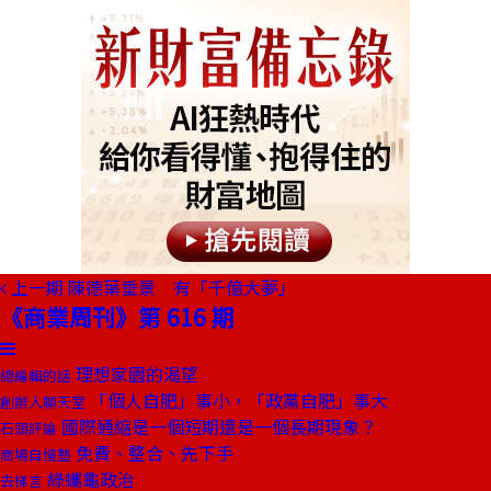
上一期
陳德葉垂景 有「千億大夢」
《商業周刊》第 616 期
理想家園的渴望
總編輯的話
「個人自肥」事小，「政黨自肥」事大
創辦人聊天室
國際通縮是一個短期還是一個長期現象？
石頭評論
免費、整合、先下手
商場自慢塾
綠蠵龜政治
去梯言