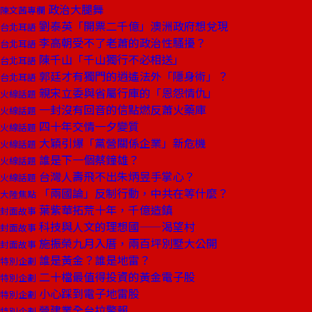
政治大腿舞
陳文茜專欄
劉泰英「開票二千億」澳洲政府想兌現
台北耳語
李高朝受不了老蕭的政治性騷擾？
台北耳語
陳千山「千山獨行不必相送」
台北耳語
郭廷才有獨門的逍遙法外「隱身術」？
台北耳語
親宋立委與省屬行庫的「恩怨情仇」
火線話題
一封沒有回音的信點燃反蕭火藥庫
火線話題
四十年交情一夕變質
火線話題
大穎引爆「黨營關係企業」新危機
火線話題
誰是下一個蔡鐘雄？
火線話題
台灣人壽飛不出朱炳昱手掌心？
火線話題
「兩國論」反制行動，中共在等什麼？
大陸焦點
葉紫華拓荒十年，千億造鎮
封面故事
科技與人文的理想國——渴望村
封面故事
施振榮九月入厝，兩百坪別墅大公開
封面故事
誰是黃金？誰是地雷？
特別企劃
二十檔最值得投資的黃金電子股
特別企劃
小心踩到電子地雷股
特別企劃
營建業全台拉警報
特別企劃