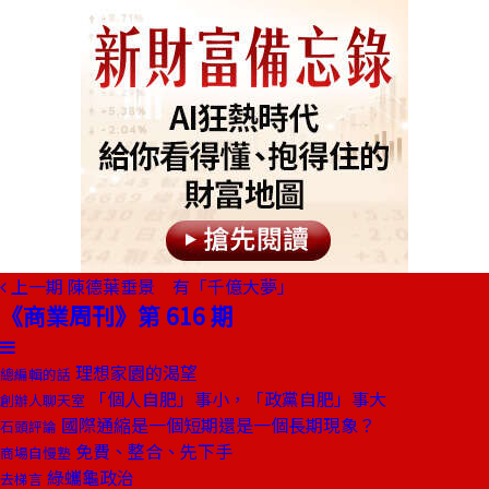
上一期
陳德葉垂景 有「千億大夢」
《商業周刊》第 616 期
理想家園的渴望
總編輯的話
「個人自肥」事小，「政黨自肥」事大
創辦人聊天室
國際通縮是一個短期還是一個長期現象？
石頭評論
免費、整合、先下手
商場自慢塾
綠蠵龜政治
去梯言