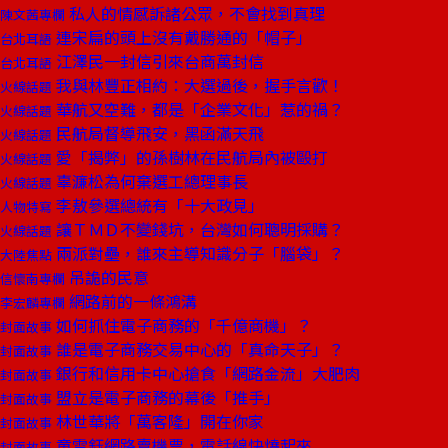
私人的情感訴諸公眾，不會找到真理
陳文茜專欄
連宋扁的頭上沒有戴勝通的「帽子」
台北耳語
江澤民一封信引來台商萬封信
台北耳語
我與林豐正相約：大選過後，握手言歡！
火線話題
華航又空難，都是「企業文化」惹的禍？
火線話題
民航局督導飛安，黑函滿天飛
火線話題
愛「揭弊」的孫樹林在民航局內被毆打
火線話題
辜濂松為何棄選工總理事長
火線話題
李敖參選總統有「十大政見」
人物特寫
讓ＴＭＤ不變錢坑，台灣如何聰明採購？
火線話題
兩派對壘，誰來主導知識分子「腦袋」？
大陸焦點
吊詭的民意
信懷南專欄
網路前的一條鴻溝
李宏麟專欄
如何抓住電子商務的「千億商機」？
封面故事
誰是電子商務交易中心的「真命天子」？
封面故事
銀行和信用卡中心搶食「網路金流」大肥肉
封面故事
盟立是電子商務的幕後「推手」
封面故事
林世華將「萬客隆」開在你家
封面故事
童雪鈺網路賣機票，電話線快燒起來
封面故事