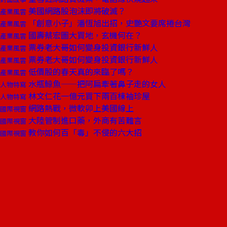
美國網路股泡沫即將破滅？
產業風雲
「創意小子」潘恆旭出招，史艷文要席捲台灣
產業風雲
國壽蔡宏圖大買地，玄機何在？
產業風雲
票券老大哥如何變身投資銀行新鮮人
產業風雲
票券老大哥如何變身投資銀行新鮮人
產業風雲
低價股的春天真的來臨了嗎？
產業風雲
水瓶鯨魚——把阿扁牽著鼻子走的女人
人物特寫
林文仁花一億元買下兩百棟袖珍屋
人物特寫
網路熱戰，微軟卯上美國線上
國際視窗
大陸管制進口藥，外商有苦難言
國際視窗
教你如何百「毒」不侵的六大招
國際視窗