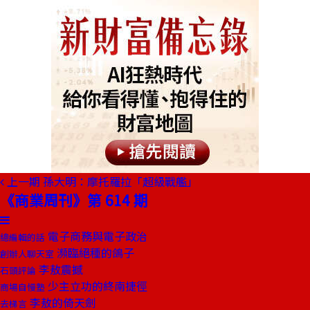
上一期
孫大明：摩托羅拉「超級戰艦」
《商業周刊》第 614 期
電子商務與電子政治
總編輯的話
瀕臨絕種的鴿子
創辦人聊天室
李敖震撼
石頭評論
少主立功的終南捷徑
商場自慢塾
李敖的倚天劍
去梯言