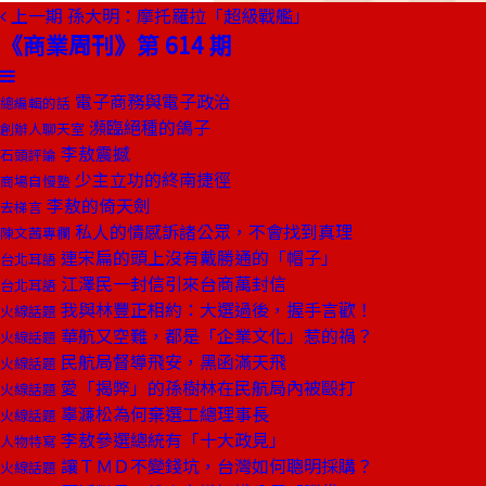
上一期
孫大明：摩托羅拉「超級戰艦」
《商業周刊》第 614 期
電子商務與電子政治
總編輯的話
瀕臨絕種的鴿子
創辦人聊天室
李敖震撼
石頭評論
少主立功的終南捷徑
商場自慢塾
李敖的倚天劍
去梯言
私人的情感訴諸公眾，不會找到真理
陳文茜專欄
連宋扁的頭上沒有戴勝通的「帽子」
台北耳語
江澤民一封信引來台商萬封信
台北耳語
我與林豐正相約：大選過後，握手言歡！
火線話題
華航又空難，都是「企業文化」惹的禍？
火線話題
民航局督導飛安，黑函滿天飛
火線話題
愛「揭弊」的孫樹林在民航局內被毆打
火線話題
辜濂松為何棄選工總理事長
火線話題
李敖參選總統有「十大政見」
人物特寫
讓ＴＭＤ不變錢坑，台灣如何聰明採購？
火線話題