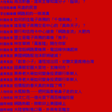
兩派對壘，誰來主導知識分子「腦袋」？
大陸焦點
吊詭的民意
信懷南專欄
網路前的一條鴻溝
李宏麟專欄
如何抓住電子商務的「千億商機」？
封面故事
誰是電子商務交易中心的「真命天子」？
封面故事
銀行和信用卡中心搶食「網路金流」大肥肉
封面故事
盟立是電子商務的幕後「推手」
封面故事
林世華將「萬客隆」開在你家
封面故事
童雪鈺網路賣機票，電話線快燒起來
封面故事
美國網路股泡沫即將破滅？
產業風雲
「創意小子」潘恆旭出招，史艷文要席捲台灣
產業風雲
國壽蔡宏圖大買地，玄機何在？
產業風雲
票券老大哥如何變身投資銀行新鮮人
產業風雲
票券老大哥如何變身投資銀行新鮮人
產業風雲
低價股的春天真的來臨了嗎？
產業風雲
水瓶鯨魚——把阿扁牽著鼻子走的女人
人物特寫
林文仁花一億元買下兩百棟袖珍屋
人物特寫
網路熱戰，微軟卯上美國線上
國際視窗
大陸管制進口藥，外商有苦難言
國際視窗