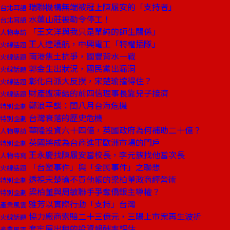
瑞聯機構無端被冠上陳履安的「支持者」
台北耳語
水蓮山莊被勒令停工！
台北耳語
「王文洋與我只是單純的師生關係」
人物專訪
王人達護航，中興電工「特權插隊」
火線話題
南港焦土抗爭，國豐背水一戰
火線話題
郭金生出狀況，國民黨出漏洞
火線話題
彰化白派大反撲，宋楚瑜擋得住？
火線話題
財產遭凍結的前四信理事長靠兒子接濟
火線話題
鄭浪平談：閏八月台海危機
特別企劃
台灣衰落的歷史危機
特別企劃
華隆投資六十四億，英國政府為何補助二十億？
人物專訪
英國將成為台商進軍歐洲市場的門戶
特別企劃
王永慶找陳履安當校長，李元簇找他當次長
人物特寫
「台塑事件」與「全民事件」之聯想
火線話題
透視宋楚瑜不買他帳的梁柏董政商經營術
特別企劃
梁柏董與周敏聯手爭奪僑銀主導權？
特別企劃
雅芳以實際行動「支持」台灣
產業風雲
協力廠商索賠二十三億元，三陽上市案再生波折
火線話題
套牢屋出租的投資報酬率評估
產業風雲