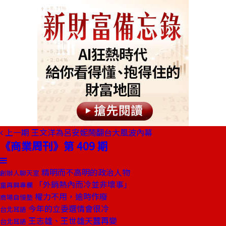
上一期
王文洋為呂安妮鬧翻台大風波內幕
《商業周刊》第 409 期
精明而不高明的政治人物
創辦人聊天室
「外銷熱內而冷並非壞事」
童再興專欄
權力不用，逾時作廢
商場自慢塾
今年的立委選情會很冷
台北耳語
王志雄、王世雄天蠶再變
台北耳語