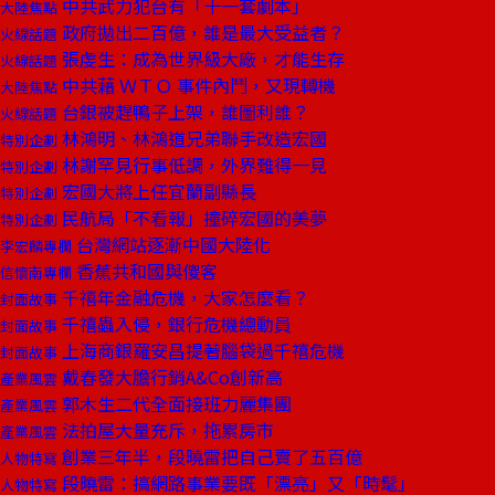
中共武力犯台有「十一套劇本」
大陸焦點
政府拋出二百億，誰是最大受益者？
火線話題
張虔生：成為世界級大廠，才能生存
火線話題
中共藉 ＷＴＯ 事件內鬥，又現轉機
大陸焦點
台銀被趕鴨子上架，誰圖利誰？
火線話題
林鴻明、林鴻道兄弟聯手改造宏國
特別企劃
林謝罕見行事低調，外界難得一見
特別企劃
宏國大將上任宜蘭副縣長
特別企劃
民航局「不看報」撞碎宏國的美夢
特別企劃
台灣網站逐漸中國大陸化
李宏麟專欄
香蕉共和國與傻客
信懷南專欄
千禧年金融危機，大家怎麼看？
封面故事
千禧蟲入侵，銀行危機總動員
封面故事
上海商銀羅安昌提著腦袋過千禧危機
封面故事
戴春發大膽行銷A&Co創新高
產業風雲
郭木生二代全面接班力麗集團
產業風雲
法拍屋大量充斥，拖累房市
產業風雲
創業三年半，段曉雷把自己賣了五百億
人物特寫
段曉雷：搞網路事業要既「漂亮」又「時髦」
人物特寫