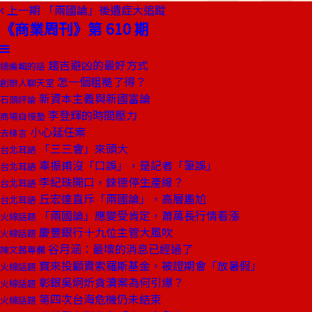
上一期
「兩國論」後遺症大追蹤
《商業周刊》第 610 期
趨吉避凶的最好方式
總編輯的話
怎一個粗糙了得？
創辦人聊天室
新資本主義與新國富論
石頭評論
李登輝的時間壓力
商場自慢塾
小心延任案
去梯言
「三三會」來頭大
台北耳語
辜振甫沒「口誤」，是記者「筆誤」
台北耳語
李紀珠開口，錸德停生產線？
台北耳語
丘宏達直斥「兩國論」，高層尷尬
台北耳語
「兩國論」應變受肯定，蕭萬長行情看漲
火線話題
慶豐銀行十九位主管大風吹
火線話題
谷月涵：最壞的消息已經過了
陳文茜專欄
寶來投顧賣索羅斯基金，被證期會「放暑假」
火線話題
彰銀吳炯炘貪瀆案為何引爆？
火線話題
第四次台海危機仍未結束
火線話題