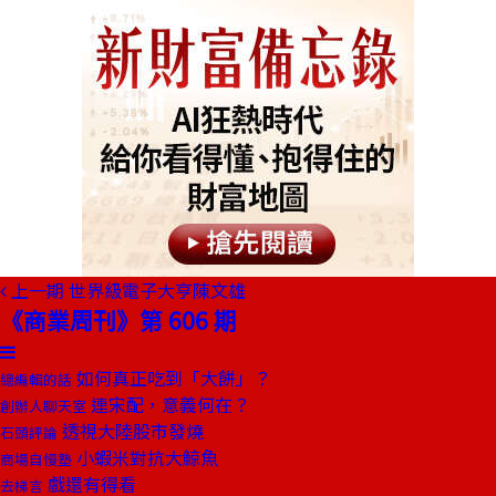
上一期
世界級電子大亨陳文雄
《商業周刊》第 606 期
如何真正吃到「大餅」？
總編輯的話
連宋配，意義何在？
創辦人聊天室
透視大陸股市發燒
石頭評論
小蝦米對抗大鯨魚
商場自慢塾
戲還有得看
去梯言