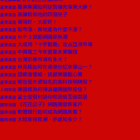
義美集團如何逆勢擴充事業大餅？
產業風雲
高騰蛟和他的四個兒子
產業風雲
哥倆好，大家好！
產業風雲
股市漲，房地產為什麼不漲？
產業風雲
ＭＰ３掀起網路新熱潮
產業風雲
大成用「十字戰略」攻占亞洲市場
產業風雲
中興電工今年要靠本業賺錢
產業風雲
台灣彩券市場有多大？
產業風雲
林克銘如何在香港炒紅京華山一？
產業風雲
證期會發威，投顧業膽戰心驚
產業風雲
哪些是外資點名的高科技明牌股？
產業風雲
蔣國樑為何揮淚離開國際投信？
人物特寫
富士度假村請你和翁倩玉做鄰居
產業風雲
《花花公子》網路開發新客戶
國際視窗
軟體銀行如何成為網路新霸？
國際視窗
大陸新移民潮，好處知多少？
國際視窗