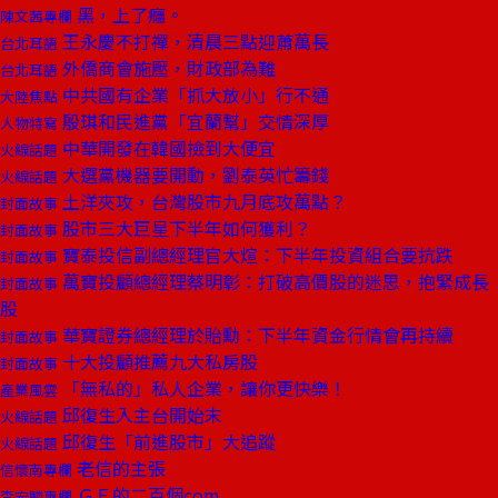
黑，上了癮。
陳文茜專欄
王永慶不打禪，清晨三點迎蕭萬長
台北耳語
外僑商會施壓，財政部為難
台北耳語
中共國有企業「抓大放小」行不通
大陸焦點
殷琪和民進黨「宜蘭幫」交情深厚
人物特寫
中華開發在韓國撿到大便宜
火線話題
大選黨機器要開動，劉泰英忙籌錢
火線話題
土洋夾攻，台灣股市九月底攻萬點？
封面故事
股市三大巨星下半年如何獲利？
封面故事
寶泰投信副總經理官大煊：下半年投資組合要抗跌
封面故事
萬寶投顧總經理蔡明彰：打破高價股的迷思，抱緊成長
封面故事
股
華寶證券總經理於貽勳：下半年資金行情會再持續
封面故事
十大投顧推薦九大私房股
封面故事
「無私的」私人企業，讓你更快樂！
產業風雲
邱復生入主台開始末
火線話題
邱復生「前進股市」大追蹤
火線話題
老信的主張
信懷南專欄
ＧＥ的二百個com.
李宏麟專欄