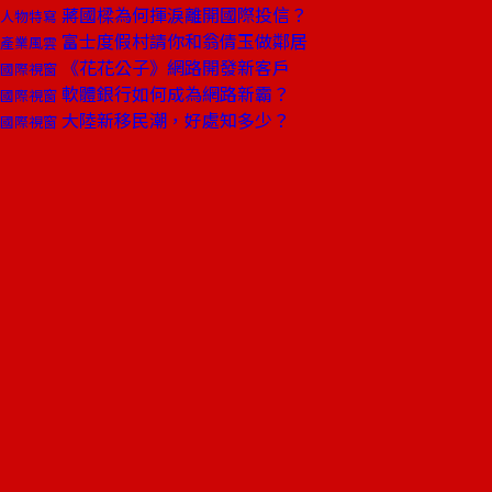
蔣國樑為何揮淚離開國際投信？
人物特寫
富士度假村請你和翁倩玉做鄰居
產業風雲
《花花公子》網路開發新客戶
國際視窗
軟體銀行如何成為網路新霸？
國際視窗
大陸新移民潮，好處知多少？
國際視窗