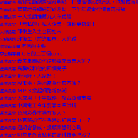
萬寶投顧總經理蔡明彰：打破高價股的迷思，抱緊成長
封面故事
華寶證券總經理於貽勳：下半年資金行情會再持續
封面故事
十大投顧推薦九大私房股
封面故事
「無私的」私人企業，讓你更快樂！
產業風雲
邱復生入主台開始末
火線話題
邱復生「前進股市」大追蹤
火線話題
老信的主張
信懷南專欄
ＧＥ的二百個com.
李宏麟專欄
義美集團如何逆勢擴充事業大餅？
產業風雲
高騰蛟和他的四個兒子
產業風雲
哥倆好，大家好！
產業風雲
股市漲，房地產為什麼不漲？
產業風雲
ＭＰ３掀起網路新熱潮
產業風雲
大成用「十字戰略」攻占亞洲市場
產業風雲
中興電工今年要靠本業賺錢
產業風雲
台灣彩券市場有多大？
產業風雲
林克銘如何在香港炒紅京華山一？
產業風雲
證期會發威，投顧業膽戰心驚
產業風雲
哪些是外資點名的高科技明牌股？
產業風雲