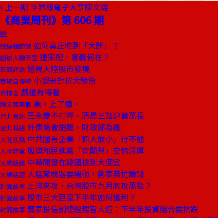
上一期
世界級電子大亨陳文雄
《商業周刊》第 606 期
如何真正吃到「大餅」？
總編輯的話
連宋配，意義何在？
創辦人聊天室
透視大陸股市發燒
石頭評論
小蝦米對抗大鯨魚
商場自慢塾
戲還有得看
去梯言
黑，上了癮。
陳文茜專欄
王永慶不打禪，清晨三點迎蕭萬長
台北耳語
外僑商會施壓，財政部為難
台北耳語
中共國有企業「抓大放小」行不通
大陸焦點
殷琪和民進黨「宜蘭幫」交情深厚
人物特寫
中華開發在韓國撿到大便宜
火線話題
大選黨機器要開動，劉泰英忙籌錢
火線話題
土洋夾攻，台灣股市九月底攻萬點？
封面故事
股市三大巨星下半年如何獲利？
封面故事
寶泰投信副總經理官大煊：下半年投資組合要抗跌
封面故事