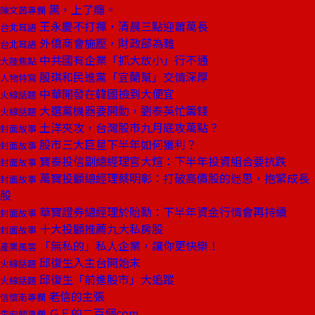
黑，上了癮。
陳文茜專欄
王永慶不打禪，清晨三點迎蕭萬長
台北耳語
外僑商會施壓，財政部為難
台北耳語
中共國有企業「抓大放小」行不通
大陸焦點
殷琪和民進黨「宜蘭幫」交情深厚
人物特寫
中華開發在韓國撿到大便宜
火線話題
大選黨機器要開動，劉泰英忙籌錢
火線話題
土洋夾攻，台灣股市九月底攻萬點？
封面故事
股市三大巨星下半年如何獲利？
封面故事
寶泰投信副總經理官大煊：下半年投資組合要抗跌
封面故事
萬寶投顧總經理蔡明彰：打破高價股的迷思，抱緊成長
封面故事
股
華寶證券總經理於貽勳：下半年資金行情會再持續
封面故事
十大投顧推薦九大私房股
封面故事
「無私的」私人企業，讓你更快樂！
產業風雲
邱復生入主台開始末
火線話題
邱復生「前進股市」大追蹤
火線話題
老信的主張
信懷南專欄
ＧＥ的二百個com.
李宏麟專欄