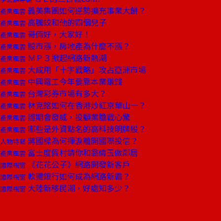
義美集團如何逆勢擴充事業大餅？
產業風雲
高騰蛟和他的四個兒子
產業風雲
哥倆好，大家好！
產業風雲
股市漲，房地產為什麼不漲？
產業風雲
ＭＰ３掀起網路新熱潮
產業風雲
大成用「十字戰略」攻占亞洲市場
產業風雲
中興電工今年要靠本業賺錢
產業風雲
台灣彩券市場有多大？
產業風雲
林克銘如何在香港炒紅京華山一？
產業風雲
證期會發威，投顧業膽戰心驚
產業風雲
哪些是外資點名的高科技明牌股？
產業風雲
蔣國樑為何揮淚離開國際投信？
人物特寫
富士度假村請你和翁倩玉做鄰居
產業風雲
《花花公子》網路開發新客戶
國際視窗
軟體銀行如何成為網路新霸？
國際視窗
大陸新移民潮，好處知多少？
國際視窗