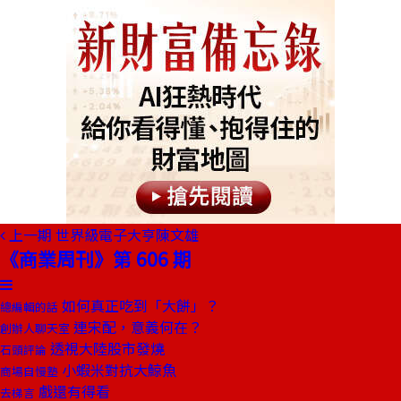
上一期
世界級電子大亨陳文雄
《商業周刊》第 606 期
如何真正吃到「大餅」？
總編輯的話
連宋配，意義何在？
創辦人聊天室
透視大陸股市發燒
石頭評論
小蝦米對抗大鯨魚
商場自慢塾
戲還有得看
去梯言