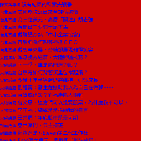
沒有結束的科索夫戰爭
陳文茜專欄
美國務院派員來台評估選情
台北耳語
為三億美元，高層「關注」胡志強
台北耳語
台開員工要郭士昂下馬
台北耳語
戴勝通炒熱「中小企業協會」
台北耳語
苗豐強為何親兼神達ＣＥＯ
台北耳語
戴奧辛來襲，台糖卻展現難得笑容
台北耳語
減息挽救經濟，大陸黔驢技窮？
大陸焦點
下一季，誰是熱門潛力股？
火線話題
台積電如何背著沉重包袱起飛？
火線話題
今後十年半導體仍將維持一○％成長
火線話題
劉福壽：發生危機時我以為自己在做夢……
火線話題
百貨或建設？劉福壽陷入兩難
火線話題
曾文惠、連方瑀可以投資股票，為什麼我不可以？
人物特寫
李正福：總統常常採納我的建言
人物特寫
王榮周：年底股市榮景可期
火線話題
亞世豪門，公主接班
封面故事
鄭煒煌是7-Eleven第二代工作狂
封面故事
Fnac砸六億元，要掀起「哈法旋風」
封面故事