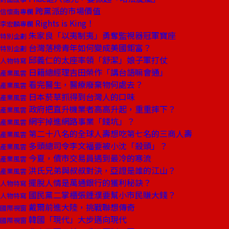
跨黨派的市場價值
信懷南專欄
Rights is King！
李宏麟專欄
朱家良「以夷制夷」勇奪監視器冠軍寶座
特別企劃
台灣落榜青年如何變成美國鉅富？
特別企劃
邱義仁的太座率領「舒潔」娘子軍打仗
人物特寫
日籍總經理吉田榮作「講台語嘛會通」
產業風雲
看完醫生，醫療廢棄物何處去？
產業風雲
日本菸草抓得到台灣人的口味
產業風雲
政府把直升機業者高高升起，重重摔下？
產業風雲
網宇掉進網路事業「錢坑」？
產業風雲
第二十八名的全球人壽想吃第七名的三商人壽
產業風雲
多頭總司令李文福要被小沈「殺頭」？
產業風雲
今夏，債市交易員遇到最冷的寒流
產業風雲
洪氏兄弟與叔叔對決，亞證是誰的江山？
產業風雲
擺脫人情是萬通銀行的獲利秘訣？
人物特寫
國民黨二掌櫃張鍾濮要幫小市民賺大錢？
人物特寫
戴爾前進大陸，挑戰聯想傳奇
國際視窗
韓國「現代」大步邁向現代
國際視窗