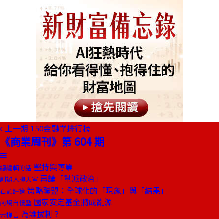
上一期
150金融業排行榜
《商業周刊》第 604 期
堅持與專業
總編輯的話
再論「幫派政治」
創辦人聊天室
策略聯盟：全球化的「現象」與「結果」
石頭評論
國家安定基金將成亂源
商場自慢塾
為誰拔刺？
去梯言