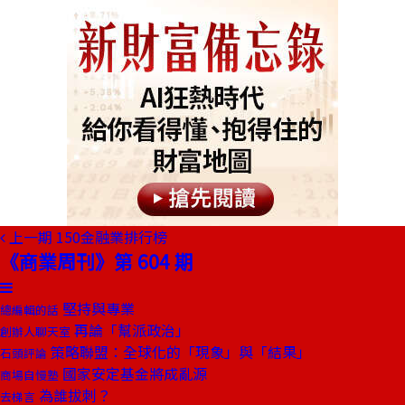
上一期
150金融業排行榜
《商業周刊》第 604 期
堅持與專業
總編輯的話
再論「幫派政治」
創辦人聊天室
策略聯盟：全球化的「現象」與「結果」
石頭評論
國家安定基金將成亂源
商場自慢塾
為誰拔刺？
去梯言