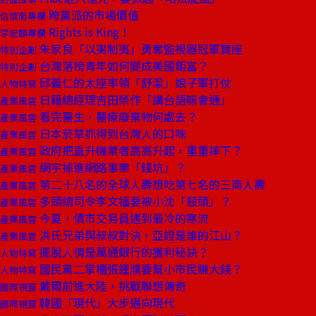
跨黨派的市場價值
信懷南專欄
Rights is King！
李宏麟專欄
朱家良「以夷制夷」勇奪監視器冠軍寶座
特別企劃
台灣落榜青年如何變成美國鉅富？
特別企劃
邱義仁的太座率領「舒潔」娘子軍打仗
人物特寫
日籍總經理吉田榮作「講台語嘛會通」
產業風雲
看完醫生，醫療廢棄物何處去？
產業風雲
日本菸草抓得到台灣人的口味
產業風雲
政府把直升機業者高高升起，重重摔下？
產業風雲
網宇掉進網路事業「錢坑」？
產業風雲
第二十八名的全球人壽想吃第七名的三商人壽
產業風雲
多頭總司令李文福要被小沈「殺頭」？
產業風雲
今夏，債市交易員遇到最冷的寒流
產業風雲
洪氏兄弟與叔叔對決，亞證是誰的江山？
產業風雲
擺脫人情是萬通銀行的獲利秘訣？
人物特寫
國民黨二掌櫃張鍾濮要幫小市民賺大錢？
人物特寫
戴爾前進大陸，挑戰聯想傳奇
國際視窗
韓國「現代」大步邁向現代
國際視窗