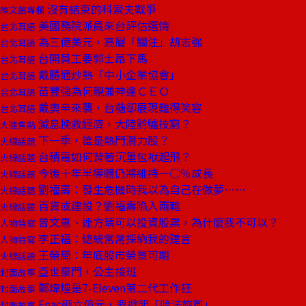
沒有結束的科索夫戰爭
陳文茜專欄
美國務院派員來台評估選情
台北耳語
為三億美元，高層「關注」胡志強
台北耳語
台開員工要郭士昂下馬
台北耳語
戴勝通炒熱「中小企業協會」
台北耳語
苗豐強為何親兼神達ＣＥＯ
台北耳語
戴奧辛來襲，台糖卻展現難得笑容
台北耳語
減息挽救經濟，大陸黔驢技窮？
大陸焦點
下一季，誰是熱門潛力股？
火線話題
台積電如何背著沉重包袱起飛？
火線話題
今後十年半導體仍將維持一○％成長
火線話題
劉福壽：發生危機時我以為自己在做夢……
火線話題
百貨或建設？劉福壽陷入兩難
火線話題
曾文惠、連方瑀可以投資股票，為什麼我不可以？
人物特寫
李正福：總統常常採納我的建言
人物特寫
王榮周：年底股市榮景可期
火線話題
亞世豪門，公主接班
封面故事
鄭煒煌是7-Eleven第二代工作狂
封面故事
Fnac砸六億元，要掀起「哈法旋風」
封面故事