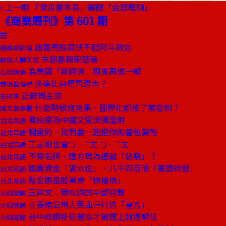
上一期
「傻瓜董事長」鞭醒「金窟睡獅」
《商業周刊》第 601 期
諸葛亮經濟扶不起阿斗政治
總編輯的話
朱鎔基與宋楚瑜
創辦人聊天室
為美國「新經濟」現象再進一解
石頭評論
廣達比台積電還大？
商場自慢塾
正統與主流
去梯言
什麼時候齊克果、國際化都成了美容劑？
陳文茜專欄
陳由豪為中廣又受流彈濫射
台北耳語
親愛的，我們要一起把你的書包變輕
台北耳語
王志剛也會ㄅㄧˋㄤ ㄅㄧˋㄤ
台北耳語
不穿名牌，連方瑀為連戰「裝窮」？
台北耳語
國壽資金「滿水位」，八千四百億「蓄勢待發」
台北耳語
蔡宏圖是股東會「快槍俠」
台北耳語
王榮文：我吹過的牛都算數
火線話題
立委諸公用人民血汗打造「皇宮」
火線話題
台中商銀新任董事才被選上就遭解任
火線話題