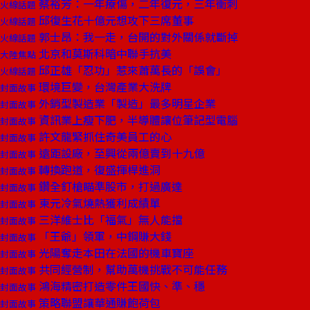
蔡裕芳：一年療傷，二年復元，三年衝刺
火線話題
邱復生花十億元想攻下三席董事
火線話題
郭士昂：我一走，台開的對外關係就斷掉
火線話題
北京和莫斯科暗中聯手抗美
大陸焦點
邱正雄「忍功」惹來蕭萬長的「誤會」
火線話題
環境巨變，台灣產業大洗牌
封面故事
外銷型製造業「製造」最多明星企業
封面故事
資訊業上瘦下肥，半導體讓位筆記型電腦
封面故事
許文龍緊抓住奇美員工的心
封面故事
遠距設廠，至興從兩億賣到十九億
封面故事
轉換跑道，復盛揮桿進洞
封面故事
鑽全釘槍瞄準股市，打過廣達
封面故事
東元冷氣燒熱獲利成績單
封面故事
三洋維士比「福氣」無人能擋
封面故事
「王爺」領軍，中鋼賺大錢
封面故事
光陽奪走本田在法國的機車寶座
封面故事
共同經營制，幫助萬機挑戰不可能任務
封面故事
鴻海精密打造零件王國快、準、穩
封面故事
策略聯盟讓華通賺飽荷包
封面故事