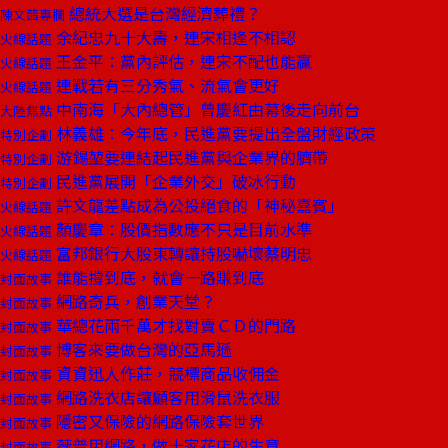
總統大選是台灣經濟葬禮？
陳文茜專欄
余紀忠九十大壽，連宋相逢不相認
火線話題
王金平：黨內評估，連宋不配也能贏
火線話題
連戰若有三分秀氣、流氣會更好
火線話題
中南海「大內總管」曾慶紅由幕後走向前台
大陸焦點
林義雄：今年底，民進黨要提出全盤財經政策
特別企劃
游錫堃要連結起民進黨與企業界的臍帶
特別企劃
民進黨展開「企業外交」破冰行動
特別企劃
許文龍差點成為公投絕食的「神秘嘉賓」
火線話題
顏慶章：股價指數應不只是目前水準
火線話題
富邦銀行大股東轉讓持股嚇壞蔡明忠
火線話題
誰能撐到底，就會一路賺到底
封面故事
網路奇兵，創業天堂？
封面故事
華總花兩千萬才找對賣ＣＤ的門路
封面故事
博客來要做台灣的亞馬遜
封面故事
資資迅人作莊，競標商品收佣金
封面故事
網路洗衣店讓顧客用滑鼠洗衣服
封面故事
隱密又保險的網路保險套世界
封面故事
薇普用網路，做十家花店的生意
封面故事