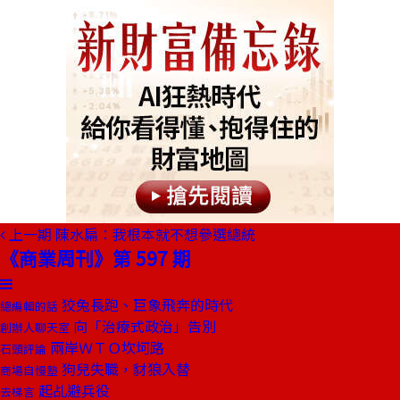
上一期
陳水扁：我根本就不想參選總統
《商業周刊》第 597 期
狡兔長跑、巨象飛奔的時代
總編輯的話
向「治療式政治」告別
創辦人聊天室
兩岸ＷＴＯ坎坷路
石頭評論
狗兒失職，豺狼入替
商場自慢塾
起乩避兵役
去梯言