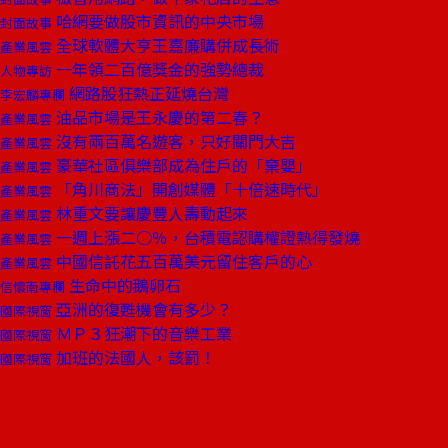
哈網要做股市資訊的中央市場
封面故事
全球軟體大亨王嘉廉購併成長術
產業風雲
一年領二百億獎金的強勢總裁
人物專訪
網路股狂熱正延燒台灣
李宏麟專欄
油品市場是王永慶的第二春？
產業風雲
沒有兩百萬名遊客，只好關門大吉
產業風雲
豪華社區俱樂部成為住戶的「棄嬰」
產業風雲
「角川商法」開創媒體「十倍速時代」
產業風雲
林重文要讓慶豐人壽動起來
產業風雲
一週上漲二○％，台積電認購權證熱得發燒
產業風雲
中國信託花五百萬美元留住客戶的心
產業風雲
生命中的鵝卵石
信懷南專欄
亞洲的復甦機會有多少？
國際視窗
ＭＰ３狂潮下的音樂工業
國際視窗
加班的法國人，該罰！
國際視窗