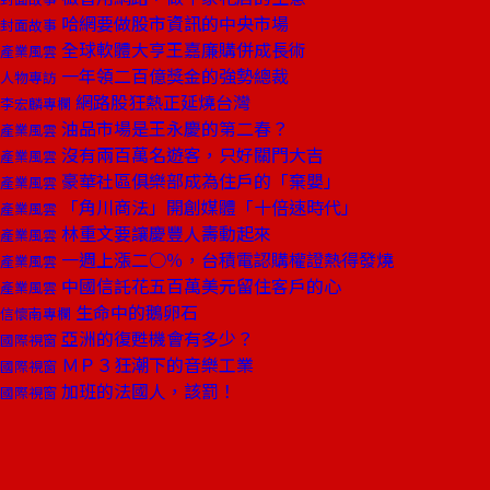
哈網要做股市資訊的中央市場
封面故事
全球軟體大亨王嘉廉購併成長術
產業風雲
一年領二百億獎金的強勢總裁
人物專訪
網路股狂熱正延燒台灣
李宏麟專欄
油品市場是王永慶的第二春？
產業風雲
沒有兩百萬名遊客，只好關門大吉
產業風雲
豪華社區俱樂部成為住戶的「棄嬰」
產業風雲
「角川商法」開創媒體「十倍速時代」
產業風雲
林重文要讓慶豐人壽動起來
產業風雲
一週上漲二○％，台積電認購權證熱得發燒
產業風雲
中國信託花五百萬美元留住客戶的心
產業風雲
生命中的鵝卵石
信懷南專欄
亞洲的復甦機會有多少？
國際視窗
ＭＰ３狂潮下的音樂工業
國際視窗
加班的法國人，該罰！
國際視窗