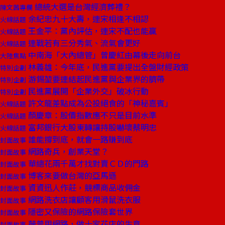
總統大選是台灣經濟葬禮？
陳文茜專欄
余紀忠九十大壽，連宋相逢不相認
火線話題
王金平：黨內評估，連宋不配也能贏
火線話題
連戰若有三分秀氣、流氣會更好
火線話題
中南海「大內總管」曾慶紅由幕後走向前台
大陸焦點
林義雄：今年底，民進黨要提出全盤財經政策
特別企劃
游錫堃要連結起民進黨與企業界的臍帶
特別企劃
民進黨展開「企業外交」破冰行動
特別企劃
許文龍差點成為公投絕食的「神秘嘉賓」
火線話題
顏慶章：股價指數應不只是目前水準
火線話題
富邦銀行大股東轉讓持股嚇壞蔡明忠
火線話題
誰能撐到底，就會一路賺到底
封面故事
網路奇兵，創業天堂？
封面故事
華總花兩千萬才找對賣ＣＤ的門路
封面故事
博客來要做台灣的亞馬遜
封面故事
資資迅人作莊，競標商品收佣金
封面故事
網路洗衣店讓顧客用滑鼠洗衣服
封面故事
隱密又保險的網路保險套世界
封面故事
薇普用網路，做十家花店的生意
封面故事