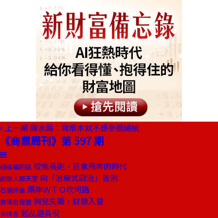
上一期
陳水扁：我根本就不想參選總統
《商業周刊》第 597 期
狡兔長跑、巨象飛奔的時代
總編輯的話
向「治療式政治」告別
創辦人聊天室
兩岸ＷＴＯ坎坷路
石頭評論
狗兒失職，豺狼入替
商場自慢塾
起乩避兵役
去梯言