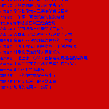
哈網要做股市資訊的中央市場
封面故事
全球軟體大亨王嘉廉購併成長術
產業風雲
一年領二百億獎金的強勢總裁
人物專訪
網路股狂熱正延燒台灣
李宏麟專欄
油品市場是王永慶的第二春？
產業風雲
沒有兩百萬名遊客，只好關門大吉
產業風雲
豪華社區俱樂部成為住戶的「棄嬰」
產業風雲
「角川商法」開創媒體「十倍速時代」
產業風雲
林重文要讓慶豐人壽動起來
產業風雲
一週上漲二○％，台積電認購權證熱得發燒
產業風雲
中國信託花五百萬美元留住客戶的心
產業風雲
生命中的鵝卵石
信懷南專欄
亞洲的復甦機會有多少？
國際視窗
ＭＰ３狂潮下的音樂工業
國際視窗
加班的法國人，該罰！
國際視窗