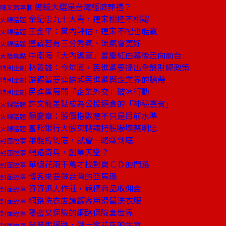
總統大選是台灣經濟葬禮？
陳文茜專欄
余紀忠九十大壽，連宋相逢不相認
火線話題
王金平：黨內評估，連宋不配也能贏
火線話題
連戰若有三分秀氣、流氣會更好
火線話題
中南海「大內總管」曾慶紅由幕後走向前台
大陸焦點
林義雄：今年底，民進黨要提出全盤財經政策
特別企劃
游錫堃要連結起民進黨與企業界的臍帶
特別企劃
民進黨展開「企業外交」破冰行動
特別企劃
許文龍差點成為公投絕食的「神秘嘉賓」
火線話題
顏慶章：股價指數應不只是目前水準
火線話題
富邦銀行大股東轉讓持股嚇壞蔡明忠
火線話題
誰能撐到底，就會一路賺到底
封面故事
網路奇兵，創業天堂？
封面故事
華總花兩千萬才找對賣ＣＤ的門路
封面故事
博客來要做台灣的亞馬遜
封面故事
資資迅人作莊，競標商品收佣金
封面故事
網路洗衣店讓顧客用滑鼠洗衣服
封面故事
隱密又保險的網路保險套世界
封面故事
薇普用網路，做十家花店的生意
封面故事