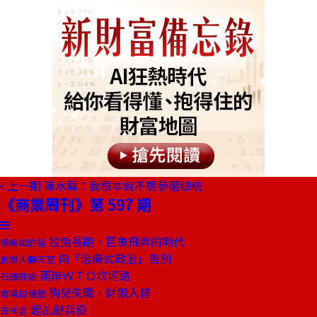
上一期
陳水扁：我根本就不想參選總統
《商業周刊》第 597 期
狡兔長跑、巨象飛奔的時代
總編輯的話
向「治療式政治」告別
創辦人聊天室
兩岸ＷＴＯ坎坷路
石頭評論
狗兒失職，豺狼入替
商場自慢塾
起乩避兵役
去梯言