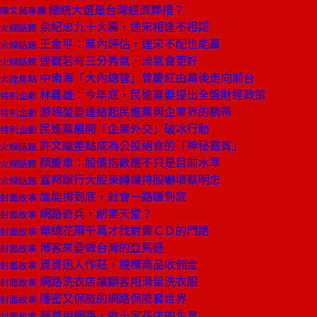
總統大選是台灣經濟葬禮？
陳文茜專欄
余紀忠九十大壽，連宋相逢不相認
火線話題
王金平：黨內評估，連宋不配也能贏
火線話題
連戰若有三分秀氣、流氣會更好
火線話題
中南海「大內總管」曾慶紅由幕後走向前台
大陸焦點
林義雄：今年底，民進黨要提出全盤財經政策
特別企劃
游錫堃要連結起民進黨與企業界的臍帶
特別企劃
民進黨展開「企業外交」破冰行動
特別企劃
許文龍差點成為公投絕食的「神秘嘉賓」
火線話題
顏慶章：股價指數應不只是目前水準
火線話題
富邦銀行大股東轉讓持股嚇壞蔡明忠
火線話題
誰能撐到底，就會一路賺到底
封面故事
網路奇兵，創業天堂？
封面故事
華總花兩千萬才找對賣ＣＤ的門路
封面故事
博客來要做台灣的亞馬遜
封面故事
資資迅人作莊，競標商品收佣金
封面故事
網路洗衣店讓顧客用滑鼠洗衣服
封面故事
隱密又保險的網路保險套世界
封面故事
薇普用網路，做十家花店的生意
封面故事