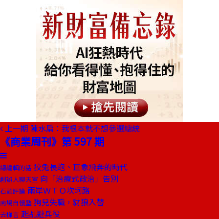
上一期
陳水扁：我根本就不想參選總統
《商業周刊》第 597 期
狡兔長跑、巨象飛奔的時代
總編輯的話
向「治療式政治」告別
創辦人聊天室
兩岸ＷＴＯ坎坷路
石頭評論
狗兒失職，豺狼入替
商場自慢塾
起乩避兵役
去梯言