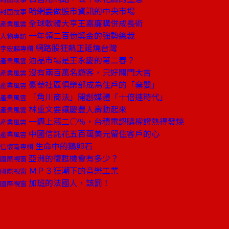
哈網要做股市資訊的中央市場
封面故事
全球軟體大亨王嘉廉購併成長術
產業風雲
一年領二百億獎金的強勢總裁
人物專訪
網路股狂熱正延燒台灣
李宏麟專欄
油品市場是王永慶的第二春？
產業風雲
沒有兩百萬名遊客，只好關門大吉
產業風雲
豪華社區俱樂部成為住戶的「棄嬰」
產業風雲
「角川商法」開創媒體「十倍速時代」
產業風雲
林重文要讓慶豐人壽動起來
產業風雲
一週上漲二○％，台積電認購權證熱得發燒
產業風雲
中國信託花五百萬美元留住客戶的心
產業風雲
生命中的鵝卵石
信懷南專欄
亞洲的復甦機會有多少？
國際視窗
ＭＰ３狂潮下的音樂工業
國際視窗
加班的法國人，該罰！
國際視窗