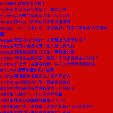
嚴肅思考公投！
陳文茜專欄
李遠哲與台灣政治「有緣無分」
人物特寫
高清愿工總和國民黨高層沒默契？
火線話題
陳水扁：我根本就不想參選總統
特別企劃
「個性招搖」與「政治現實」破壞了李扁的「精神同
特別企劃
盟」
害羞內向的阿扁，如何走上政治不歸路？
特別企劃
政策來自總統府，壓力指向行政院
火線話題
蕭萬長經建扎根之旅，無聲勝有聲
火線話題
青輔會主委李紀珠當紅，內政部長黃主文吃味？
人物特寫
許信良：如果沒有我，這次的大選會索然無味
人物特寫
鐵面宰相談鼻青臉腫
信懷南專欄
國揚新董事長廖偉志是商界奇人
人物特寫
被台灣政治打敗，莫克抱憾離台
人物特寫
香港高科技要高薪挖角，超越台灣
產業風雲
台灣搶下三十八個世界冠軍
封面故事
達新雨衣蟬聯冠軍寶座十五年
封面故事
唐老鴨、兔寶寶、頑皮豹都是台灣人的傑作？
封面故事
桂盟自行車鏈贏在勇敢的起跑點
封面故事