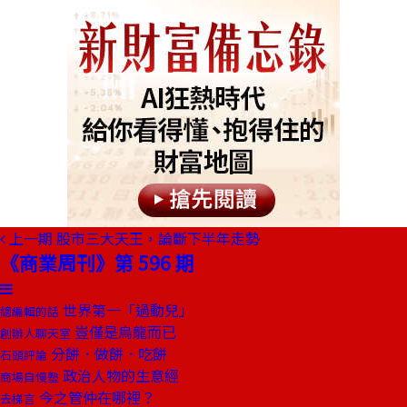
上一期
股市三大天王，論斷下半年走勢
《商業周刊》第 596 期
世界第一「過動兒」
總編輯的話
豈僅是烏龍而已
創辦人聊天室
分餅．做餅．吃餅
石頭評論
政治人物的生意經
商場自慢塾
今之管仲在哪裡？
去梯言