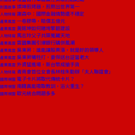
燦坤煎烤器，煎熬出世界第一
封面故事
謝森中：國際金融情勢還不穩定
人物特寫
一卷膠帶，賠償五億元
產業風雲
黃銘坤如何賭垮擎碧建設
產業風雲
馬志玲父子共築蒐藏天地
人物特寫
霖園集團引爆銀行購併風潮
產業風雲
吳東昇：誰能讓股票漲，就是好的領導人
產業風雲
吳東昇犧牲打，要保送台証當老大
產業風雲
外資猛進場，新台幣成搶手貨
產業風雲
青商會首位女會長林桂朱勤辦「夫人聯誼會」
人物特寫
電子卡片將取代傳統卡片？
國際視窗
南韓真能吸取教訓，浴火重生？
國際視窗
歐元統合問題多多
國際視窗