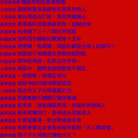
鐵面宰相談鼻青臉腫
信懷南專欄
國揚新董事長廖偉志是商界奇人
人物特寫
被台灣政治打敗，莫克抱憾離台
人物特寫
香港高科技要高薪挖角，超越台灣
產業風雲
台灣搶下三十八個世界冠軍
封面故事
達新雨衣蟬聯冠軍寶座十五年
封面故事
唐老鴨、兔寶寶、頑皮豹都是台灣人的傑作？
封面故事
桂盟自行車鏈贏在勇敢的起跑點
封面故事
燦坤煎烤器，煎熬出世界第一
封面故事
謝森中：國際金融情勢還不穩定
人物特寫
一卷膠帶，賠償五億元
產業風雲
黃銘坤如何賭垮擎碧建設
產業風雲
馬志玲父子共築蒐藏天地
人物特寫
霖園集團引爆銀行購併風潮
產業風雲
吳東昇：誰能讓股票漲，就是好的領導人
產業風雲
吳東昇犧牲打，要保送台証當老大
產業風雲
外資猛進場，新台幣成搶手貨
產業風雲
青商會首位女會長林桂朱勤辦「夫人聯誼會」
人物特寫
電子卡片將取代傳統卡片？
國際視窗