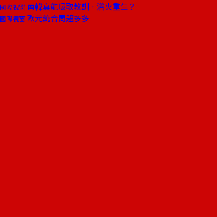
南韓真能吸取教訓，浴火重生？
國際視窗
歐元統合問題多多
國際視窗