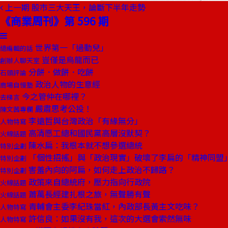
上一期
股市三大天王，論斷下半年走勢
《商業周刊》第 596 期
世界第一「過動兒」
總編輯的話
豈僅是烏龍而已
創辦人聊天室
分餅．做餅．吃餅
石頭評論
政治人物的生意經
商場自慢塾
今之管仲在哪裡？
去梯言
嚴肅思考公投！
陳文茜專欄
李遠哲與台灣政治「有緣無分」
人物特寫
高清愿工總和國民黨高層沒默契？
火線話題
陳水扁：我根本就不想參選總統
特別企劃
「個性招搖」與「政治現實」破壞了李扁的「精神同盟
特別企劃
害羞內向的阿扁，如何走上政治不歸路？
特別企劃
政策來自總統府，壓力指向行政院
火線話題
蕭萬長經建扎根之旅，無聲勝有聲
火線話題
青輔會主委李紀珠當紅，內政部長黃主文吃味？
人物特寫
許信良：如果沒有我，這次的大選會索然無味
人物特寫