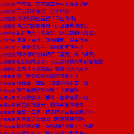
李登輝、宋楚瑜四月中有機會見面
火線話題
王志剛不多話，但不好惹
火線話題
行政院開始重視「保密防諜」
火線話題
新立院路數離譜，邱正雄驚魂甫定
火線話題
亂打老虎，會觸犯「野生動物保育法」
人物特寫
韋端，最具「政治細胞」的主計長
人物特寫
社會賢達入主，國揚起死回生？
火線話題
財政部對花旗銀行「重罰」兼「設限」
火線話題
創投奶媽出事，小型高科技公司前途堪憂
火線話題
金融「ＡＢ檔案」計畫引起大反彈
火線話題
電子新貴如何大賺不景氣財？
封面故事
台積電、華碩、鴻海掙錢本事一流
封面故事
華宇從虧損到大賺三十億奧秘
封面故事
虹光精密以小搏大，營收成長三倍
封面故事
微星科技發光，獨得李登輝垂青
封面故事
苦熬十二年，技嘉跨入百億企業之林
封面故事
國碁電子令母公司宏碁感到汗顏
封面故事
矽統找對路，由黑翻紅賺進十．九億
封面故事
錸德科技以「敢」字成為世界第一
封面故事