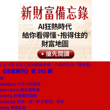
上一期
七成三支持連戰參選，六成四支持「連宋配」
《商業周刊》第 593 期
中生代的面具
總編輯的話
蘇志誠現象
創辦人聊天室
民進黨的盲點
石頭評論
期待一場「數位管理」革命
商場自慢塾
媽祖直航
去梯言