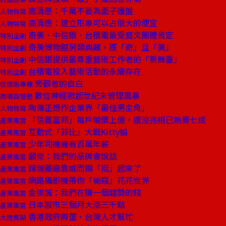
高清愿：千萬不要為面子護盤
人物特寫
高清愿：建立形象可以占很大的便宜
人物特寫
奇美、中信銀、台積電最受藝文團體肯定
特別企劃
奇美博物館另類典藏，既「奇」且「美」
特別企劃
中信銀提供最尊重藝術工作者的「新舞臺」
特別企劃
台積電投入藝術活動的永續存在
特別企劃
旁觀者的自白
信懷南專欄
數位神經掀起世紀末管理風暴
商場自慢塾
陶傳正想作企業界「最佳男主角」
人物特寫
「信義富邦」每戶喊價上億，還沒亮相已熱賣七成
產業風雲
互動式「菲比」大戰Kitty貓
產業風雲
少年司機擁有百萬年薪
產業風雲
顧奈：我們的品牌會說話
產業風雲
輝瑞藥廠靠威而鋼「挺」起來了
產業風雲
網路攝影機帶你「偷窺」花花世界
產業風雲
金崇誠：我們在賺一個趨勢的錢
產業風雲
日本股市三個月大漲三千點
產業風雲
香港政府孵蛋，台灣人才幫忙
大陸焦點