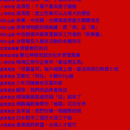
高清愿：千萬不要為面子護盤
人物特寫
高清愿：建立形象可以占很大的便宜
人物特寫
奇美、中信銀、台積電最受藝文團體肯定
特別企劃
奇美博物館另類典藏，既「奇」且「美」
特別企劃
中信銀提供最尊重藝術工作者的「新舞臺」
特別企劃
台積電投入藝術活動的永續存在
特別企劃
旁觀者的自白
信懷南專欄
數位神經掀起世紀末管理風暴
商場自慢塾
陶傳正想作企業界「最佳男主角」
人物特寫
「信義富邦」每戶喊價上億，還沒亮相已熱賣七成
產業風雲
互動式「菲比」大戰Kitty貓
產業風雲
少年司機擁有百萬年薪
產業風雲
顧奈：我們的品牌會說話
產業風雲
輝瑞藥廠靠威而鋼「挺」起來了
產業風雲
網路攝影機帶你「偷窺」花花世界
產業風雲
金崇誠：我們在賺一個趨勢的錢
產業風雲
日本股市三個月大漲三千點
產業風雲
香港政府孵蛋，台灣人才幫忙
大陸焦點