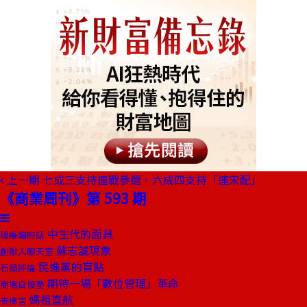
上一期
七成三支持連戰參選，六成四支持「連宋配」
《商業周刊》第 593 期
中生代的面具
總編輯的話
蘇志誠現象
創辦人聊天室
民進黨的盲點
石頭評論
期待一場「數位管理」革命
商場自慢塾
媽祖直航
去梯言