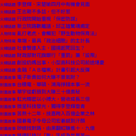
李登輝、宋楚瑜四月中有機會見面
火線話題
王志剛不多話，但不好惹
火線話題
行政院開始重視「保密防諜」
火線話題
新立院路數離譜，邱正雄驚魂甫定
火線話題
亂打老虎，會觸犯「野生動物保育法」
人物特寫
韋端，最具「政治細胞」的主計長
人物特寫
社會賢達入主，國揚起死回生？
火線話題
財政部對花旗銀行「重罰」兼「設限」
火線話題
創投奶媽出事，小型高科技公司前途堪憂
火線話題
金融「ＡＢ檔案」計畫引起大反彈
火線話題
電子新貴如何大賺不景氣財？
封面故事
台積電、華碩、鴻海掙錢本事一流
封面故事
華宇從虧損到大賺三十億奧秘
封面故事
虹光精密以小搏大，營收成長三倍
封面故事
微星科技發光，獨得李登輝垂青
封面故事
苦熬十二年，技嘉跨入百億企業之林
封面故事
國碁電子令母公司宏碁感到汗顏
封面故事
矽統找對路，由黑翻紅賺進十．九億
封面故事
錸德科技以「敢」字成為世界第一
封面故事