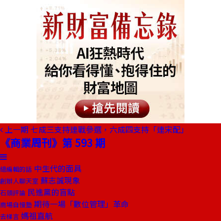
上一期
七成三支持連戰參選，六成四支持「連宋配」
《商業周刊》第 593 期
中生代的面具
總編輯的話
蘇志誠現象
創辦人聊天室
民進黨的盲點
石頭評論
期待一場「數位管理」革命
商場自慢塾
媽祖直航
去梯言