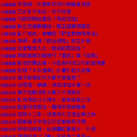
李登輝、宋楚瑜四月中有機會見面
火線話題
王志剛不多話，但不好惹
火線話題
行政院開始重視「保密防諜」
火線話題
新立院路數離譜，邱正雄驚魂甫定
火線話題
亂打老虎，會觸犯「野生動物保育法」
人物特寫
韋端，最具「政治細胞」的主計長
人物特寫
社會賢達入主，國揚起死回生？
火線話題
財政部對花旗銀行「重罰」兼「設限」
火線話題
創投奶媽出事，小型高科技公司前途堪憂
火線話題
金融「ＡＢ檔案」計畫引起大反彈
火線話題
電子新貴如何大賺不景氣財？
封面故事
台積電、華碩、鴻海掙錢本事一流
封面故事
華宇從虧損到大賺三十億奧秘
封面故事
虹光精密以小搏大，營收成長三倍
封面故事
微星科技發光，獨得李登輝垂青
封面故事
苦熬十二年，技嘉跨入百億企業之林
封面故事
國碁電子令母公司宏碁感到汗顏
封面故事
矽統找對路，由黑翻紅賺進十．九億
封面故事
錸德科技以「敢」字成為世界第一
封面故事