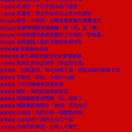
高清愿：千萬不要為面子護盤
人物特寫
高清愿：建立形象可以占很大的便宜
人物特寫
奇美、中信銀、台積電最受藝文團體肯定
特別企劃
奇美博物館另類典藏，既「奇」且「美」
特別企劃
中信銀提供最尊重藝術工作者的「新舞臺」
特別企劃
台積電投入藝術活動的永續存在
特別企劃
旁觀者的自白
信懷南專欄
數位神經掀起世紀末管理風暴
商場自慢塾
陶傳正想作企業界「最佳男主角」
人物特寫
「信義富邦」每戶喊價上億，還沒亮相已熱賣七成
產業風雲
互動式「菲比」大戰Kitty貓
產業風雲
少年司機擁有百萬年薪
產業風雲
顧奈：我們的品牌會說話
產業風雲
輝瑞藥廠靠威而鋼「挺」起來了
產業風雲
網路攝影機帶你「偷窺」花花世界
產業風雲
金崇誠：我們在賺一個趨勢的錢
產業風雲
日本股市三個月大漲三千點
產業風雲
香港政府孵蛋，台灣人才幫忙
大陸焦點