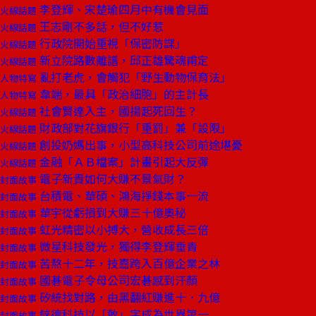
李登輝、宋楚瑜四月中有機會見面
火線話題
王志剛不多話，但不好惹
火線話題
行政院開始重視「保密防諜」
火線話題
新立院路數離譜，邱正雄驚魂甫定
火線話題
亂打老虎，會觸犯「野生動物保育法」
人物特寫
韋端，最具「政治細胞」的主計長
人物特寫
社會賢達入主，國揚起死回生？
火線話題
財政部對花旗銀行「重罰」兼「設限」
火線話題
創投奶媽出事，小型高科技公司前途堪憂
火線話題
金融「ＡＢ檔案」計畫引起大反彈
火線話題
電子新貴如何大賺不景氣財？
封面故事
台積電、華碩、鴻海掙錢本事一流
封面故事
華宇從虧損到大賺三十億奧秘
封面故事
虹光精密以小搏大，營收成長三倍
封面故事
微星科技發光，獨得李登輝垂青
封面故事
苦熬十二年，技嘉跨入百億企業之林
封面故事
國碁電子令母公司宏碁感到汗顏
封面故事
矽統找對路，由黑翻紅賺進十．九億
封面故事
錸德科技以「敢」字成為世界第一
封面故事