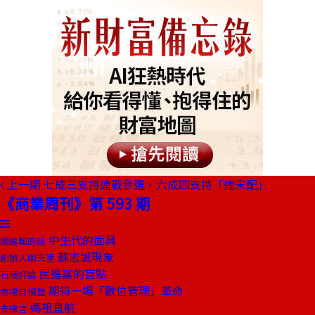
上一期
七成三支持連戰參選，六成四支持「連宋配」
《商業周刊》第 593 期
中生代的面具
總編輯的話
蘇志誠現象
創辦人聊天室
民進黨的盲點
石頭評論
期待一場「數位管理」革命
商場自慢塾
媽祖直航
去梯言