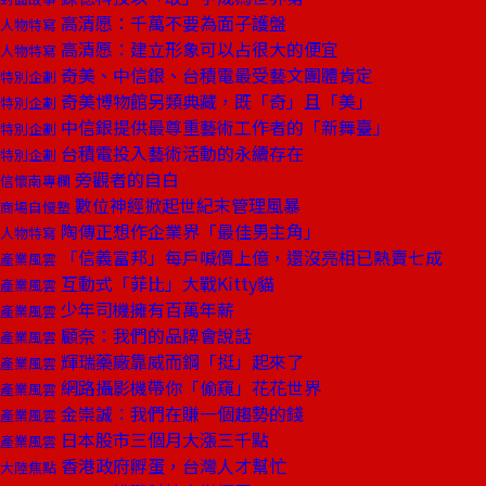
高清愿：千萬不要為面子護盤
人物特寫
高清愿：建立形象可以占很大的便宜
人物特寫
奇美、中信銀、台積電最受藝文團體肯定
特別企劃
奇美博物館另類典藏，既「奇」且「美」
特別企劃
中信銀提供最尊重藝術工作者的「新舞臺」
特別企劃
台積電投入藝術活動的永續存在
特別企劃
旁觀者的自白
信懷南專欄
數位神經掀起世紀末管理風暴
商場自慢塾
陶傳正想作企業界「最佳男主角」
人物特寫
「信義富邦」每戶喊價上億，還沒亮相已熱賣七成
產業風雲
互動式「菲比」大戰Kitty貓
產業風雲
少年司機擁有百萬年薪
產業風雲
顧奈：我們的品牌會說話
產業風雲
輝瑞藥廠靠威而鋼「挺」起來了
產業風雲
網路攝影機帶你「偷窺」花花世界
產業風雲
金崇誠：我們在賺一個趨勢的錢
產業風雲
日本股市三個月大漲三千點
產業風雲
香港政府孵蛋，台灣人才幫忙
大陸焦點