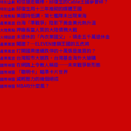
和信搶走職棒，邱復生的Cable王國夢會碎？
特別企劃
邱復生用十三年推砌的媒體王國
特別企劃
美國持低調，第七艦隊未出現東海
大陸焦點
台海「準戰爭」陰影下黃金美元熱升溫
產業風雲
押廠長當人質的大陸債務大戰
大陸焦點
未退休的「內衣業國父」，領走五千萬退休金
火線話題
闖建７─ELEVEN連鎖王國的五虎將
產業風雲
打開國票連續跌停的十萬張是誰買的？
產業風雲
台灣股市大崩跌，台灣基金海外大搶購
產業風雲
在網路上令敵人稱臣──未來戰爭新形態
國際視窗
「聰明卡」瞄準卡片世界
國際視窗
減輕壓力的幾個絕招
國際視窗
MBA吹什麼風？
國際視窗