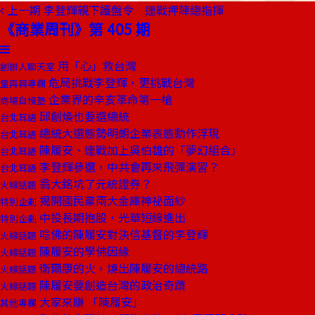
上一期
李登輝親下護盤令 連戰押陣總指揮
《商業周刊》第 405 期
用「心」救台灣
創辦人聊天室
危局挑戰李登輝，更挑戰台灣
童再興專欄
企業界的辛亥革命第一槍
商場自慢塾
邱創煥也要選總統
台北耳語
總統大選態勢明朗企業表態動作浮現
台北耳語
陳履安、連戰加上吳伯雄的「夢幻組合」
台北耳語
李登輝參選，中共會再來飛彈演習？
台北耳語
翁大銘坑了元統證券？
火線話題
揭開國民黨兩大金庫神祕面紗
特別企劃
中投長期抱股，光華短線進出
特別企劃
唸佛的陳履安對決信基督的李登輝
火線話題
陳履安的學佛因緣
火線話題
衛爾康的火，燒出陳履安的總統路
火線話題
陳履安要創造台灣的政治奇蹟
火線話題
大家來賺 「陳履安」
其他專欄