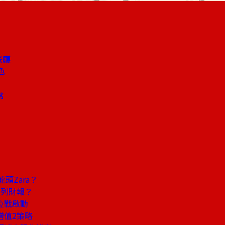
餐廳
色
常
頭Zara？
幣列財報？
位戰啟動
增值2策略