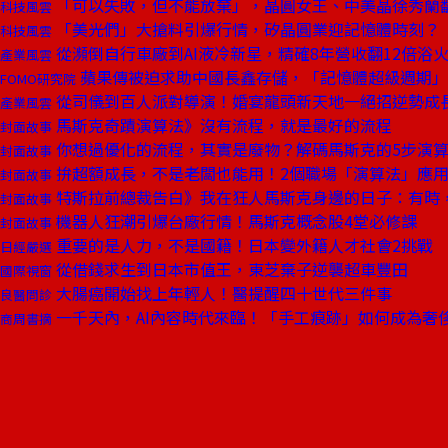
「可以失敗，但不能放棄」，晶圓女王、中美晶徐秀蘭
科技風雲
「美光們」大搶料引爆行情，矽晶圓業迎記憶體時刻？
科技風雲
從瀕倒自行車廠到AI液冷新星，精確8年營收翻12倍浴
產業風雲
蘋果傳被迫求助中國長鑫存儲，「記憶體超級週期」
FOMO研究院
從司儀到百人派對導演！婚宴龍頭新天地一絕招逆勢成
產業風雲
馬斯克奇蹟演算法》沒有流程，就是最好的流程
封面故事
你想過優化的流程，其實是廢物？解碼馬斯克的5步演
封面故事
拚超額成長，不是老闆也能用！2個職場「演算法」應
封面故事
特斯拉前總裁告白》我在狂人馬斯克身邊的日子：有時
封面故事
機器人狂潮引爆台廠行情！馬斯克概念股4堂必修課
封面故事
重要的是人力，不是國籍！日本變外籍人才社會2挑戰
日經嚴選
從借錢求生到日本市值王，東芝棄子逆襲超車豐田
國際視窗
大腸癌開始找上年輕人！醫提醒四十世代三件事
良醫問診
一千天內，AI內容時代來臨！「手工痕跡」如何成為奢
商周書摘