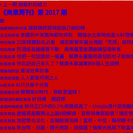
上一期
瘦瘦針的威力
《商業周刊》第 2017 期
讓製錶師買得起自己做的錶
抽屜裡的時光機
泰國到中東風味都吃得到 開箱台北新時尚直火料理
生活新鮮事
22家媒體點名必看 威尼斯雙年展台灣館「荒謬」成特
特別報導
烈酒成長趨緩賣不動 南佛羅里達酒廠轉型吸新客
特別報導
他把一句話變成一幅畫 蔡康永畫展用最短的句子說無
封面故事
你忘記自己多久了？蔡康永最誠實的6個人生提問
封面故事
最沒效率的事
總編輯的話
人人都是可用之人
商場自慢塾
AI只分身不分責
AI超未來
服務業AI時代，熟齡更值錢！
服務最前線
好目標 爛目標
劉鏡清的轉型現場
柳井正口中的0.5％奇蹟成真了，Uniqlo憑什麼挑戰龍
金融時報精選
虛擬資產服務法上路6問解惑，買幣將像買股債？穩定
投資焦點
加密幣合法化，金融股將洗牌！富邦、中信、聯邦銀卡
投資焦點
新台幣、日圓、韓元齊跌，該換匯？強美元格局下財富
投資焦點