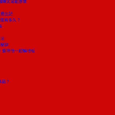
翻轉太陽能慘業
火重生記
還有多久？
長
算法
用秘訣
，要陪他一起躺地板
侈品？