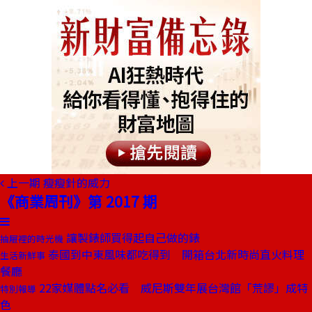
上一期
瘦瘦針的威力
《商業周刊》第 2017 期
讓製錶師買得起自己做的錶
抽屜裡的時光機
泰國到中東風味都吃得到 開箱台北新時尚直火料理
生活新鮮事
餐廳
22家媒體點名必看 威尼斯雙年展台灣館「荒謬」成特
特別報導
色