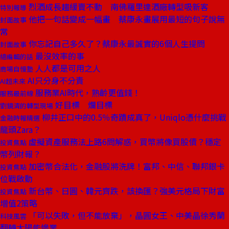
烈酒成長趨緩賣不動 南佛羅里達酒廠轉型吸新客
特別報導
他把一句話變成一幅畫 蔡康永畫展用最短的句子說無
封面故事
常
你忘記自己多久了？蔡康永最誠實的6個人生提問
封面故事
最沒效率的事
總編輯的話
人人都是可用之人
商場自慢塾
AI只分身不分責
AI超未來
服務業AI時代，熟齡更值錢！
服務最前線
好目標 爛目標
劉鏡清的轉型現場
柳井正口中的0.5％奇蹟成真了，Uniqlo憑什麼挑戰
金融時報精選
龍頭Zara？
虛擬資產服務法上路6問解惑，買幣將像買股債？穩定
投資焦點
幣列財報？
加密幣合法化，金融股將洗牌！富邦、中信、聯邦銀卡
投資焦點
位戰啟動
新台幣、日圓、韓元齊跌，該換匯？強美元格局下財富
投資焦點
增值2策略
「可以失敗，但不能放棄」，晶圓女王、中美晶徐秀蘭
科技風雲
翻轉太陽能慘業