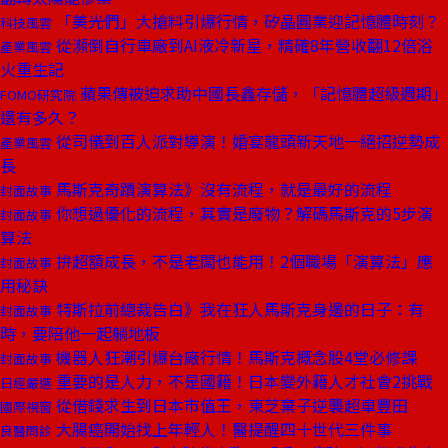
「美光們」大搶料引爆行情，矽晶圓業迎記憶體時刻？
科技風雲
從瀕倒自行車廠到AI液冷新星，精確8年營收翻12倍浴
產業風雲
火重生記
蘋果傳被迫求助中國長鑫存儲，「記憶體超級週期」
FOMO研究院
還有多久？
從司儀到百人派對導演！婚宴龍頭新天地一絕招逆勢成
產業風雲
長
馬斯克奇蹟演算法》沒有流程，就是最好的流程
封面故事
你想過優化的流程，其實是廢物？解碼馬斯克的5步演
封面故事
算法
拚超額成長，不是老闆也能用！2個職場「演算法」應
封面故事
用秘訣
特斯拉前總裁告白》我在狂人馬斯克身邊的日子：有
封面故事
時，要陪他一起躺地板
機器人狂潮引爆台廠行情！馬斯克概念股4堂必修課
封面故事
重要的是人力，不是國籍！日本變外籍人才社會2挑戰
日經嚴選
從借錢求生到日本市值王，東芝棄子逆襲超車豐田
國際視窗
大腸癌開始找上年輕人！醫提醒四十世代三件事
良醫問診