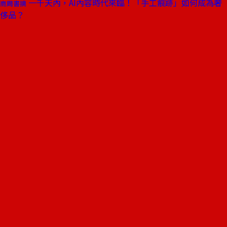
一千天內，AI內容時代來臨！「手工痕跡」如何成為奢
商周書摘
侈品？