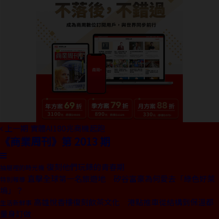
上一期
實體AI180兆商機起跑
《商業周刊》第 2013 期
復刻他們玩錶的青春期
抽屜裡的時光機
直擊全球第一名旅遊地 矽谷富豪為何愛去「綠色好萊
特別報導
塢」？
高雄悅香樓復刻飲茶文化 港點推車從結構到保溫都
生活新鮮事
量身訂做