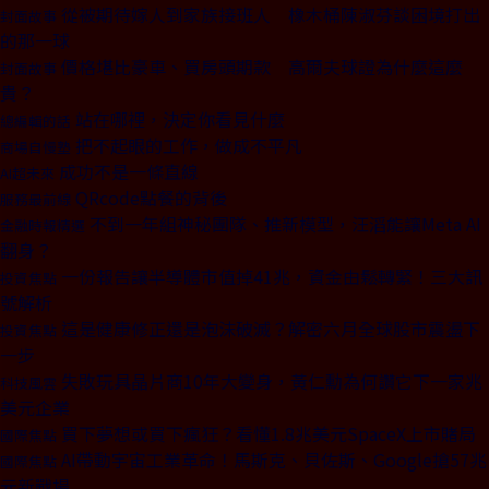
從被期待嫁人到家族接班人 橡木桶陳淑芬談困境打出
封面故事
的那一球
價格堪比豪車、買房頭期款 高爾夫球證為什麼這麼
封面故事
貴？
站在哪裡，決定你看見什麼
總編輯的話
把不起眼的工作，做成不平凡
商場自慢塾
成功不是一條直線
AI超未來
QRcode點餐的背後
服務最前線
不到一年組神秘團隊、推新模型，汪滔能讓Meta AI
金融時報精選
翻身？
一份報告讓半導體市值掉41兆，資金由鬆轉緊！三大訊
投資焦點
號解析
這是健康修正還是泡沫破滅？解密六月全球股市震盪下
投資焦點
一步
失敗玩具晶片商10年大變身，黃仁勳為何讚它下一家兆
科技風雲
美元企業
買下夢想或買下瘋狂？看懂1.8兆美元SpaceX上市賭局
國際焦點
AI帶動宇宙工業革命！馬斯克、貝佐斯、Google搶57兆
國際焦點
元新戰場