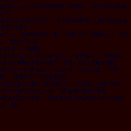
SpaceX史詩級募資強碰金融變數，台廠供應鏈誰是真金
國際焦點
白銀
說服老師傅用AI、全球品牌搶取經，72歲染整廠怎從
懂AI看商周
最髒行業翻身？
疫期忙蹲點賣水果，EPS翻4.6倍！雄獅黃信川：保住
MEGA TALK
人，才能接回市場
CPU新戰國
封面故事
6晶片商混戰反有利台灣？「多輝達時代」投資攻略
封面故事
論再戰聯發科的勝算，高通：怎有人想賭高通輸
封面故事
FOMO研究院》不算新發明，為何被定位「革命降
封面故事
臨」？輝達靠AI PC改寫估值故事
他，83歲拿公司業績冠軍！日本挑戰「60歲終點線」
日經嚴選
適齡生育黃金十年 高齡產婦妊娠風險暴增
良醫問診
想放大財富，只做減法不夠！真正規模化從「學會說
商周書摘
不」開始