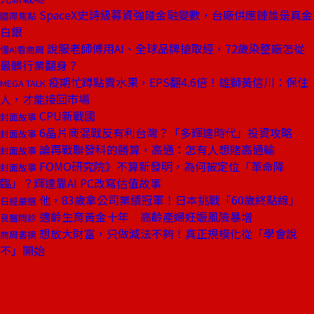
SpaceX史詩級募資強碰金融變數，台廠供應鏈誰是真金
國際焦點
白銀
說服老師傅用AI、全球品牌搶取經，72歲染整廠怎從
懂AI看商周
最髒行業翻身？
疫期忙蹲點賣水果，EPS翻4.6倍！雄獅黃信川：保住
MEGA TALK
人，才能接回市場
CPU新戰國
封面故事
6晶片商混戰反有利台灣？「多輝達時代」投資攻略
封面故事
論再戰聯發科的勝算，高通：怎有人想賭高通輸
封面故事
FOMO研究院》不算新發明，為何被定位「革命降
封面故事
臨」？輝達靠AI PC改寫估值故事
他，83歲拿公司業績冠軍！日本挑戰「60歲終點線」
日經嚴選
適齡生育黃金十年 高齡產婦妊娠風險暴增
良醫問診
想放大財富，只做減法不夠！真正規模化從「學會說
商周書摘
不」開始