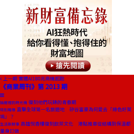
上一期
實體AI180兆商機起跑
《商業周刊》第 2013 期
復刻他們玩錶的青春期
抽屜裡的時光機
直擊全球第一名旅遊地 矽谷富豪為何愛去「綠色好萊
特別報導
塢」？
高雄悅香樓復刻飲茶文化 港點推車從結構到保溫都
生活新鮮事
量身訂做