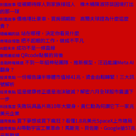
從被期待嫁人到家族接班人 橡木桶陳淑芬談困境打出
封面故事
的那一球
價格堪比豪車、買房頭期款 高爾夫球證為什麼這麼
封面故事
貴？
站在哪裡，決定你看見什麼
總編輯的話
把不起眼的工作，做成不平凡
商場自慢塾
成功不是一條直線
AI超未來
QRcode點餐的背後
服務最前線
不到一年組神秘團隊、推新模型，汪滔能讓Meta AI
金融時報精選
翻身？
一份報告讓半導體市值掉41兆，資金由鬆轉緊！三大訊
投資焦點
號解析
這是健康修正還是泡沫破滅？解密六月全球股市震盪下
投資焦點
一步
失敗玩具晶片商10年大變身，黃仁勳為何讚它下一家兆
科技風雲
美元企業
買下夢想或買下瘋狂？看懂1.8兆美元SpaceX上市賭局
國際焦點
AI帶動宇宙工業革命！馬斯克、貝佐斯、Google搶57兆
國際焦點
元新戰場