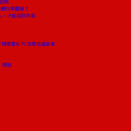
金白銀
最髒行業翻身？
住人，才能接回市場
達靠AI PC改寫估值故事
」開始