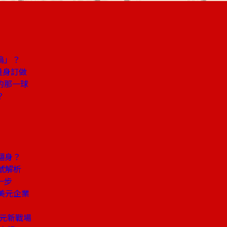
塢」？
量身訂做
的那一球
？
翻身？
號解析
一步
美元企業
兆元新戰場