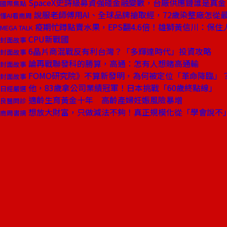
SpaceX史詩級募資強碰金融變數，台廠供應鏈誰是真
國際焦點
說服老師傅用AI、全球品牌搶取經，72歲染整廠怎從
懂AI看商周
疫期忙蹲點賣水果，EPS翻4.6倍！雄獅黃信川：保
MEGA TALK
CPU新戰國
封面故事
6晶片商混戰反有利台灣？「多輝達時代」投資攻略
封面故事
論再戰聯發科的勝算，高通：怎有人想賭高通輸
封面故事
FOMO研究院》不算新發明，為何被定位「革命降臨」？輝
封面故事
他，83歲拿公司業績冠軍！日本挑戰「60歲終點線」
日經嚴選
適齡生育黃金十年 高齡產婦妊娠風險暴增
良醫問診
想放大財富，只做減法不夠！真正規模化從「學會說不
商周書摘