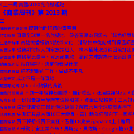
上一期
實體AI180兆商機起跑
《商業周刊》第 2013 期
復刻他們玩錶的青春期
抽屜裡的時光機
直擊全球第一名旅遊地 矽谷富豪為何愛去「綠色好萊
特別報導
高雄悅香樓復刻飲茶文化 港點推車從結構到保溫都
生活新鮮事
從被期待嫁人到家族接班人 橡木桶陳淑芬談困境打出
封面故事
價格堪比豪車、買房頭期款 高爾夫球證為什麼這麼貴
封面故事
站在哪裡，決定你看見什麼
總編輯的話
把不起眼的工作，做成不平凡
商場自慢塾
成功不是一條直線
AI超未來
QRcode點餐的背後
服務最前線
不到一年組神秘團隊、推新模型，汪滔能讓Meta AI
金融時報精選
一份報告讓半導體市值掉41兆，資金由鬆轉緊！三大訊
投資焦點
這是健康修正還是泡沫破滅？解密六月全球股市震盪下
投資焦點
失敗玩具晶片商10年大變身，黃仁勳為何讚它下一家兆
科技風雲
買下夢想或買下瘋狂？看懂1.8兆美元SpaceX上市賭局
國際焦點
AI帶動宇宙工業革命！馬斯克、貝佐斯、Google搶57
國際焦點