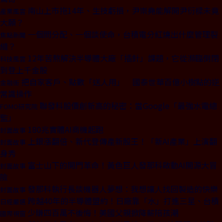
南山上市拖14年、生技虧損，尹崇堯能解開尹衍樑未竟
產業風雲
大願？
一個問分配、一個談使命，台積電分紅燒出什麼管理裂
焦點新聞
縫？
12年苦熬解決半導體大廠「插針」課題，它從瀕臨倒閉
科技風雲
到登上千金股
把自家客戶、點數「送人用」 國泰世華百億小樹點的逆
金融街
常識操作
聯發科股價創新高的秘密：當Google「最強水電總
FOMO研究院
監」
180兆實體AI商機起跑
封面故事
上銀漲翻倍、新代登傳產新股王！「新AI產業」上演翻
封面故事
身秀
富士山下的開門革命！黃色巨人發那科啟動AI開源大冒
封面故事
險
發那科執行長談機器人夢想：我想讓人找回製造的快樂
封面故事
跨越40年的半導體盟約！日廠靠「水」打進三星、台積
日經嚴選
少賺四百萬不後悔！美國父親掀降薪陪孩潮
國際視窗