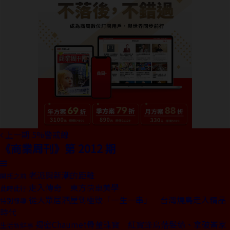
上一期
5%警戒線
《商業周刊》第 2012 期
老派與新潮的距離
開瓶之前
走入傳奇 東方快車美學
此時此行
從大眾居酒屋到極致「一生一串」 台灣燒鳥走入精品
特別報導
時代
揭密Chaumet骨董珠寶 紅寶蜂鳥落髮絲、拿破崙家
生活新鮮事