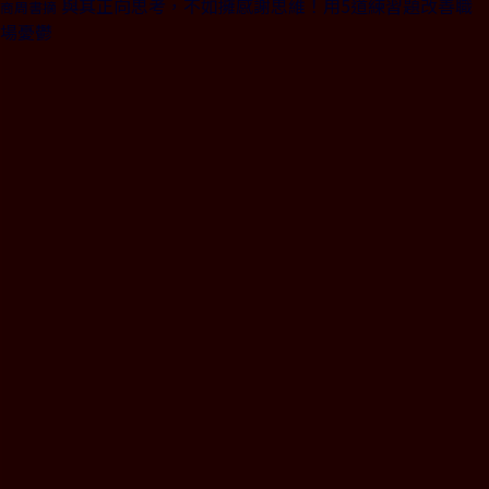
與其正向思考，不如擁感謝思維！用5道練習題改善職
商周書摘
場憂鬱