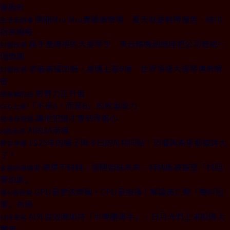
徽胸針
開箱Miu Miu實驗遊樂場 夏天就要鞋帶撞色、絲巾
生活新鮮事
搭草編鞋
黑手產線裡的大提琴手 東台精機副總座把公司管成一
封面故事
個樂團
拿破崙留凹痕、身價上看6億 世界頂級大提琴傳奇解
封面故事
密
對齊力正升值
總編輯的話
「不是A，而是B」的敘事威力
CEO上線
讓他犯錯才會刻骨銘心
商場自慢塾
AI的3A商模
AI超未來
1925年的驢子與今日的AI共同點：恐懼與希望都被誇大
費雪專欄
了！
蘋果不缺錢，卻開始缺未來⋯特納斯被寄望「找回
金融時報精選
賈伯斯」
GPU是管弦樂團，CPU是指揮！解讀黃仁勳「雙料冠
懂AI看商周
軍」布局
AI外溢效應加持「半導體黑手」，日月光們上演股價大
科技風雲
驚奇