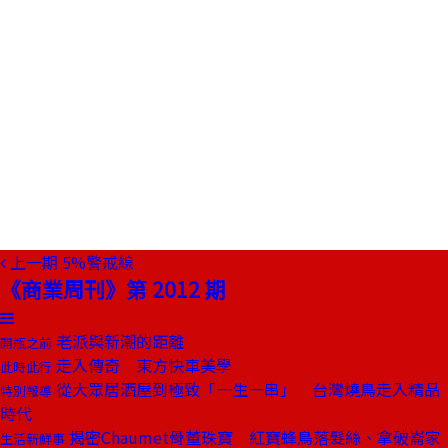
上一期
5%警戒線
《商業周刊》第 2012 期
老派與新潮的距離
開瓶之前
走入傳奇 東方快車美學
此時此行
從大眾居酒屋到極致「一生一串」 台灣燒鳥走入精品
特別報導
時代
揭密Chaumet骨董珠寶 紅寶蜂鳥落髮絲、拿破崙家
生活新鮮事