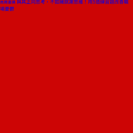
與其正向思考，不如擁感謝思維！用5道練習題改善職
商周書摘
場憂鬱