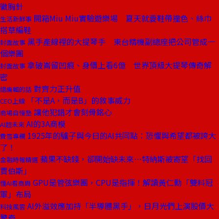
徽胸針
開箱Miu Miu實驗遊樂場 夏天就要鞋帶撞色、絲巾
生活新鮮事
搭草編鞋
黑手產線裡的大提琴手 東台精機副總座把公司管成一
封面故事
個樂團
拿破崙留凹痕、身價上看6億 世界頂級大提琴傳奇解
封面故事
密
對齊力正升值
總編輯的話
「不是A，而是B」的敘事威力
CEO上線
讓他犯錯才會刻骨銘心
商場自慢塾
AI的3A商模
AI超未來
1925年的驢子與今日的AI共同點：恐懼與希望都被誇大
費雪專欄
了！
蘋果不缺錢，卻開始缺未來⋯特納斯被寄望「找回
金融時報精選
賈伯斯」
GPU是管弦樂團，CPU是指揮！解讀黃仁勳「雙料冠
懂AI看商周
軍」布局
AI外溢效應加持「半導體黑手」，日月光們上演股價大
科技風雲
驚奇