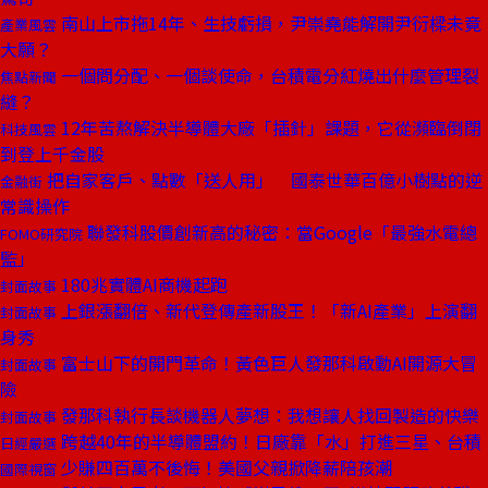
南山上市拖14年、生技虧損，尹崇堯能解開尹衍樑未竟
產業風雲
大願？
一個問分配、一個談使命，台積電分紅燒出什麼管理裂
焦點新聞
縫？
12年苦熬解決半導體大廠「插針」課題，它從瀕臨倒閉
科技風雲
到登上千金股
把自家客戶、點數「送人用」 國泰世華百億小樹點的逆
金融街
常識操作
聯發科股價創新高的秘密：當Google「最強水電總
FOMO研究院
監」
180兆實體AI商機起跑
封面故事
上銀漲翻倍、新代登傳產新股王！「新AI產業」上演翻
封面故事
身秀
富士山下的開門革命！黃色巨人發那科啟動AI開源大冒
封面故事
險
發那科執行長談機器人夢想：我想讓人找回製造的快樂
封面故事
跨越40年的半導體盟約！日廠靠「水」打進三星、台積
日經嚴選
少賺四百萬不後悔！美國父親掀降薪陪孩潮
國際視窗