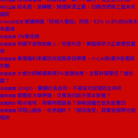
給永居、准轉職、歸還薪資正義，日韓改把移工當未來
特別企劃
國民
解讀輝達「財報大重組」訊號，92％ vs 8％的AI新未
FOMO研究院
來圖像
5%警戒線
封面故事
帝國不是敗給敵人，而是利息！美國競爭力正被債息蠶
封面故事
食
美債殖利率飆恐改寫股票目標價，小心AI熱潮沖昏風險
封面故事
判斷
大會計師解讀美債5％連鎖效應，怎看財報警訊？誰抗
封面故事
震？
Uniqlo、麒麟社長自剖，不被成功反噬的生存術
日經嚴選
華爾街大舉押寶，貝果為何跳升資本新寵？
國際視窗
喝水嗆咳、用餐時間變長？吞嚥困難也是失能警訊
良醫問診
同理心越多，世界越好？「感同身受」其實是個聚光燈
商周書摘
陷阱