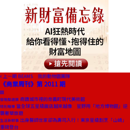
上一期
BEAMS 我的動物園團隊
《商業周刊》第 2011 期
奇蹟城市裡的奈義町現代美術館
發現酷建築
當全球五星級飯店越來越像 星野用「地方博物館」逆
特別報導
襲奢華旅遊
出身醫師世家卻為壽司入行！東京星級割烹「山崎」
生活新鮮事
重磅登台