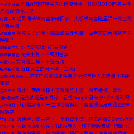
珍珠配鉚釘與尖牙的衝突美學 MIKIMOTO瞄準中性
生活新鮮事
風搶攻男性市場
從歐洲帶珠寶盒茶罐回家 大板根蔡春隆重現一條台灣
封面故事
茶航海圖
摩登女子形象、螺鈿漆器外包裝 百年前的台灣茶有多
封面故事
時髦？
你怎麼知道自己是對的？
總編輯的話
完美主義，千萬別當真
商場自慢塾
資料是土壤，不是石油
AI超未來
留住員工的另一種「主管」
服務最前線
生育率崩跌真凶是手機？全球年輕人正集體「不組
金融時報精選
家庭」
羅才仁兩度接棒！正新輪胎上演「和平還權」幕後
焦點新聞
是落後還是布長線？看懂Google發布會3大AI新戰場
懂AI看商周
尹衍樑謝幕》一生揉合義與利，義氣總裁身後留2道未
人物特寫
解課題
邊緣勞力變主管、一年消費千億！移工經濟2.0全面拆解
特別企劃
它從外場到店長，7成越南人！移工變股東成出海助力
特別企劃
跨海繳電費、辦演唱會，銀行不要的千億生意他們做
特別企劃