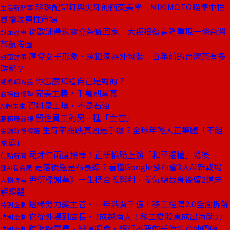
珍珠配鉚釘與尖牙的衝突美學 MIKIMOTO瞄準中性
生活新鮮事
風搶攻男性市場
從歐洲帶珠寶盒茶罐回家 大板根蔡春隆重現一條台灣
封面故事
茶航海圖
摩登女子形象、螺鈿漆器外包裝 百年前的台灣茶有多
封面故事
時髦？
你怎麼知道自己是對的？
總編輯的話
完美主義，千萬別當真
商場自慢塾
資料是土壤，不是石油
AI超未來
留住員工的另一種「主管」
服務最前線
生育率崩跌真凶是手機？全球年輕人正集體「不組
金融時報精選
家庭」
羅才仁兩度接棒！正新輪胎上演「和平還權」幕後
焦點新聞
是落後還是布長線？看懂Google發布會3大AI新戰場
懂AI看商周
尹衍樑謝幕》一生揉合義與利，義氣總裁身後留2道未
人物特寫
解課題
邊緣勞力變主管、一年消費千億！移工經濟2.0全面拆解
特別企劃
它從外場到店長，7成越南人！移工變股東成出海助力
特別企劃
跨海繳電費、辦演唱會，銀行不要的千億生意他們做
特別企劃