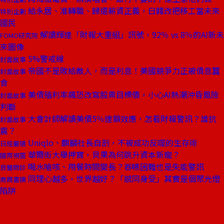
給永居、准轉職、歸還薪資正義，日韓改把移工當未來
特別企劃
國民
解讀輝達「財報大重組」訊號，92％ vs 8％的AI新未
FOMO研究院
來圖像
5%警戒線
封面故事
帝國不是敗給敵人，而是利息！美國競爭力正被債息蠶
封面故事
食
美債殖利率飆恐改寫股票目標價，小心AI熱潮沖昏風險
封面故事
判斷
大會計師解讀美債5％連鎖效應，怎看財報警訊？誰抗
封面故事
震？
Uniqlo、麒麟社長自剖，不被成功反噬的生存術
日經嚴選
華爾街大舉押寶，貝果為何跳升資本新寵？
國際視窗
喝水嗆咳、用餐時間變長？吞嚥困難也是失能警訊
良醫問診
同理心越多，世界越好？「感同身受」其實是個聚光燈
商周書摘
陷阱