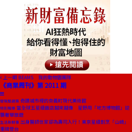
上一期
BEAMS 我的動物園團隊
《商業周刊》第 2011 期
奇蹟城市裡的奈義町現代美術館
發現酷建築
當全球五星級飯店越來越像 星野用「地方博物館」逆
特別報導
襲奢華旅遊
出身醫師世家卻為壽司入行！東京星級割烹「山崎」
生活新鮮事
重磅登台