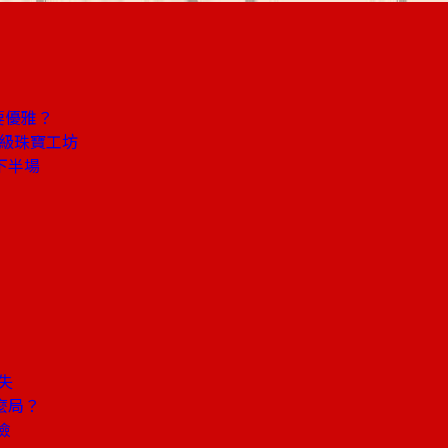
要優雅？
頂級珠寶工坊
下半場
失
麼局？
檢