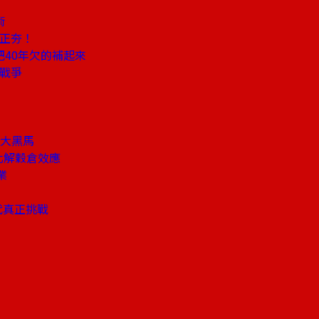
術
易正夯！
40年欠的補起來
屬戰爭
I大黑馬
化解穀倉效應
業
代真正挑戰