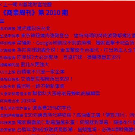
上一期
AI基建財富地圖
《商業周刊》第 2010 期
港式麵包在台北
食刻場景
東京神級燒肉強勢登台 連侍肉師的烤肉姿勢都規定
生活新鮮事
禁攝影、Google地圖找不到的座標 獨家直擊卡地亞
特別報導
為匹克球跑遍全球！金車董娘全台推坑，打出熱血人生
封面故事
匹克球3大必訪聖地 百貨打球、微醺夜戰正流行
封面故事
愛比AI更強大
總編輯的話
台積電不只是一家企業
CEO上線
交情是互相麻煩出來的！
商場自慢塾
舊流程，跑不動新事業
AI超未來
聯發科大漲底氣是雙軌商模轉型
大會計師看懂本質
2030年
阿榮看台商
鼎泰豐25%的空位
黃志芳的世界筆記
850元機票時代將終結？高油價正讓「便宜飛行」消
金融時報精選
獨家揭露黃仁勳電腦展彩蛋！伺服器到筆電，輝達布什
科技風雲
台股年漲9成掀融資買股潮，借錢進場，必做4項財務體
投資焦點