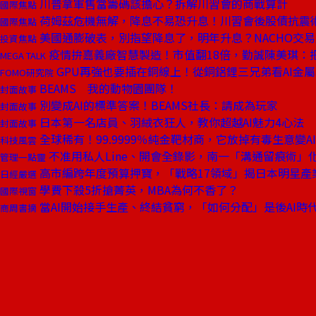
川普拿軍售當籌碼該擔心？拆解川習會的商戰算計
國際焦點
荷姆茲危機無解，降息不易恐升息！川習會後股債抗震
國際焦點
美國通膨破表，別指望降息了，明年升息？NACHO交
投資焦點
疫情拚嘉義廠智慧製造！市值翻18倍，勤誠陳美琪：把
MEGA TALK
GPU再強也要插在銅線上！從銅鋁鋰三兄弟看AI金
FOMO研究院
BEAMS 我的動物園團隊！
封面故事
別變成AI的標準答案！BEAMS社長：請成為玩家
封面故事
日本第一名店員、羽絨衣狂人，教你超越AI魅力4心法
封面故事
全球稀有！99.9999％純金靶材商，它放掉有毒生意變A
科技風雲
不准用私人Line、開會全錄影，南一「溝通留痕術」
管理一點靈
高市編跨年度預算押寶，「戰略17領域」揭日本明星產
日經嚴選
學費下殺5折搶菁英，MBA為何不香了？
國際視窗
當AI開始接手生產、終結貧窮，「如何分配」是後AI時
商周書摘