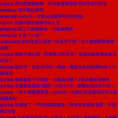
把AI當虛擬教練 科技能規畫課表但無法應付巨浪
封面故事
推不動的真相
總編輯的話
Anduril—改變台海戰爭形式的新創
商場自慢塾
別讓AI預言指揮你的人生
AI超未來
缺工不能被解決，只能被適應
服務最前線
大事？小事？
阿榮看台商
如何降息又縮表？財長可干預？沃什會把聯準會帶
金融時報精選
去哪
聯電不畏紅鏈，股價衝25年新高！這是短線激情或游出
科技風雲
紅海？
破天荒！全家合作統一黑貓，羅智先為何點頭拆掉小七
焦點新聞
護城河
美股贏家不只輝達，台股誰接棒？3類台美組合曝光
投資焦點
看懂美股飆股3趨勢，AI鏟子4.0、鄉鎮加油站夯什麼？
投資焦點
一支半導體爐管值一台BMW，崇越石英從虧損到市占龍
產業風雲
頭翻身記
熱潮退了，門市卻越開越多！胖老爹怎靠敢漲價、外送
產業風雲
飆350店
AI創新百強年會》AI原生、AI代理人催動轉型，大咖解
懂AI看商周