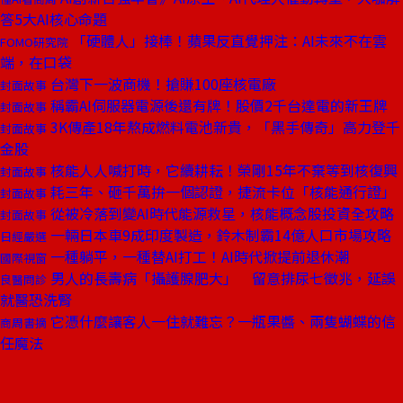
答5大AI核心命題
「硬體人」接棒！蘋果反直覺押注：AI未來不在雲
FOMO研究院
端，在口袋
台灣下一波商機！搶賺100座核電廠
封面故事
稱霸AI伺服器電源後還有牌！股價2千台達電的新王牌
封面故事
3K傳產18年熬成燃料電池新貴，「黑手傳奇」高力登千
封面故事
金股
核能人人喊打時，它續耕耘！榮剛15年不棄等到核復興
封面故事
耗三年、砸千萬拚一個認證，捷流卡位「核能通行證」
封面故事
從被冷落到變AI時代能源救星，核能概念股投資全攻略
封面故事
一輛日本車9成印度製造，鈴木制霸14億人口市場攻略
日經嚴選
一種躺平，一種替AI打工！AI時代掀提前退休潮
國際視窗
男人的長壽病「攝護腺肥大」 留意排尿七徵兆，延誤
良醫問診
就醫恐洗腎
它憑什麼讓客人一住就難忘？一瓶果醬、兩隻蝴蝶的信
商周書摘
任魔法