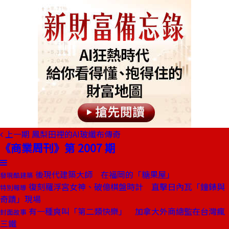
上一期
鳳梨田裡的AI玻纖布傳奇
《商業周刊》第 2007 期
後現代建築大師 在福岡的「糖果屋」
發現酷建築
復刻羅浮宮女神、破億棋盤時計 直擊日內瓦「鐘錶與
特別報導
奇蹟」現場
有一種爽叫「第二類快樂」 加拿大外商總監在台灣瘋
封面故事
三鐵