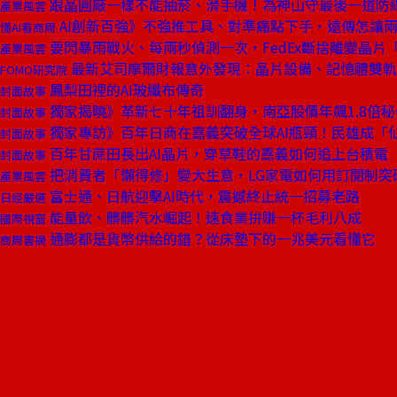
跟晶圓廠一樣不能抽菸、滑手機！為神山守最後一道防
產業風雲
AI創新百強》不強推工具、對準痛點下手，遠傳怎讓兩
懂AI看商周
要閃暴雨戰火、每兩秒偵測一次，FedEx斷捨離變晶片
產業風雲
最新艾司摩爾財報意外發現：晶片設備、記憶體雙軌
FOMO研究院
鳳梨田裡的AI玻纖布傳奇
封面故事
獨家揭曉》革新七十年祖訓翻身，南亞股價年飆1.8倍秘
封面故事
獨家專訪》百年日商在嘉義突破全球AI瓶頸！民雄成「
封面故事
百年甘蔗田長出AI晶片，穿草鞋的嘉義如何追上台積電
封面故事
把消費者「懶得修」變大生意，LG家電如何用訂閱制突
產業風雲
富士通、日航迎擊AI時代，震撼終止統一招募老路
日經嚴選
能量飲、髒髒汽水崛起！速食業拚賺一杯毛利八成
國際視窗
通膨都是貨幣供給的錯？從床墊下的一兆美元看懂它
商周書摘