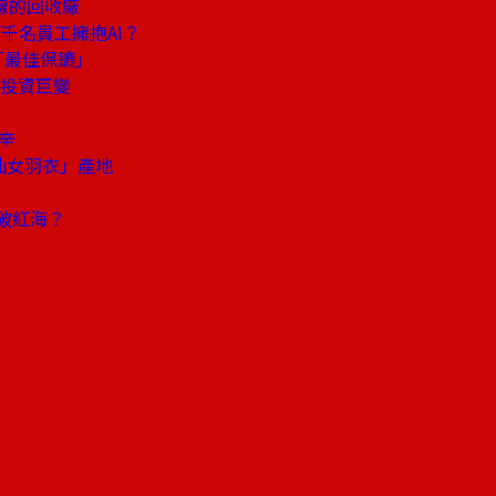
線的回收廠
千名員工擁抱AI？
「最佳保鑣」
投資巨變
辛
仙女羽衣」產地
破紅海？