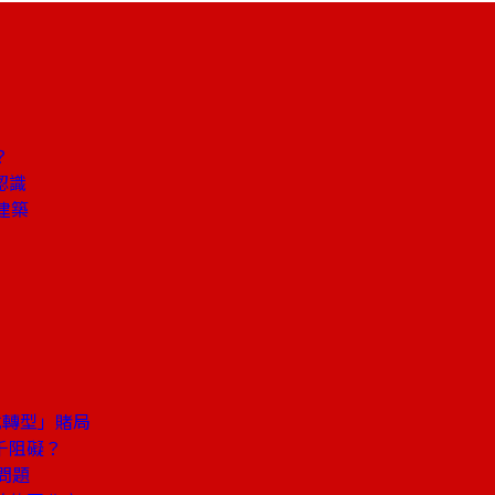
？
認識
建築
式轉型」賭局
千阻礙？
問題