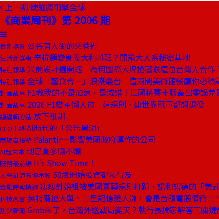
上一期
硬通膨衝擊全球
《商業周刊》第 2006 期
曼谷唐人街的夾巷裡
食刻場景
辛拉麵變身義大利料理？開箱大人系秘密基地
生活新鮮事
米蘭設計週開跑 為何國際大牌搶著跟這位台灣人合作
特別報導
全球「藝食合一」浪潮襲台 這兩間美術館餐廳你必須
特別報導
F1教我的不是加速，是減錯！江國權賽車腦蓋出零誤差
封面故事
2026 F1變革懶人包 這規則，連世界冠軍都想退役
封面故事
放下祖訓
總編輯的話
AI時代的「公告黑洞」
CEO上線
Palantir—影響美國政府運作的公司
商場自慢塾
切忌貪多嚼不爛
AI超未來
It's Show Time！
服務最前線
58歲開始投資都來得及
大會計師看懂本質
瘦瘦針始祖被美國賣藥規則打趴，諾和諾德的「美
金融時報精選
英特爾搶大單、三星記憶體大賺，會是台積電股價衝三
科技風雲
Grab來了，台灣外送戰局變天？執行長獨家解答三關鍵
焦點新聞