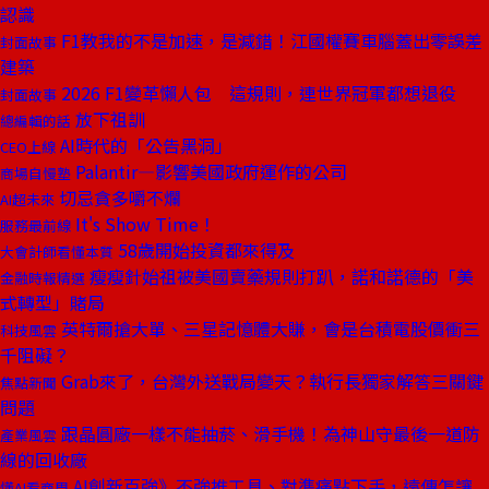
認識
F1教我的不是加速，是減錯！江國權賽車腦蓋出零誤差
封面故事
建築
2026 F1變革懶人包 這規則，連世界冠軍都想退役
封面故事
放下祖訓
總編輯的話
AI時代的「公告黑洞」
CEO上線
Palantir—影響美國政府運作的公司
商場自慢塾
切忌貪多嚼不爛
AI超未來
It's Show Time！
服務最前線
58歲開始投資都來得及
大會計師看懂本質
瘦瘦針始祖被美國賣藥規則打趴，諾和諾德的「美
金融時報精選
式轉型」賭局
英特爾搶大單、三星記憶體大賺，會是台積電股價衝三
科技風雲
千阻礙？
Grab來了，台灣外送戰局變天？執行長獨家解答三關鍵
焦點新聞
問題
跟晶圓廠一樣不能抽菸、滑手機！為神山守最後一道防
產業風雲
線的回收廠
AI創新百強》不強推工具、對準痛點下手，遠傳怎讓
懂AI看商周