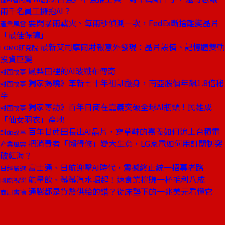
兩千名員工擁抱AI？
要閃暴雨戰火、每兩秒偵測一次，FedEx斷捨離變晶片
產業風雲
「最佳保鑣」
最新艾司摩爾財報意外發現：晶片設備、記憶體雙軌
FOMO研究院
投資巨變
鳳梨田裡的AI玻纖布傳奇
封面故事
獨家揭曉》革新七十年祖訓翻身，南亞股價年飆1.8倍秘
封面故事
辛
獨家專訪》百年日商在嘉義突破全球AI瓶頸！民雄成
封面故事
「仙女羽衣」產地
百年甘蔗田長出AI晶片，穿草鞋的嘉義如何追上台積電
封面故事
把消費者「懶得修」變大生意，LG家電如何用訂閱制突
產業風雲
破紅海？
富士通、日航迎擊AI時代，震撼終止統一招募老路
日經嚴選
能量飲、髒髒汽水崛起！速食業拚賺一杯毛利八成
國際視窗
通膨都是貨幣供給的錯？從床墊下的一兆美元看懂它
商周書摘