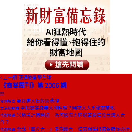
上一期
硬通膨衝擊全球
《商業周刊》第 2006 期
曼谷唐人街的夾巷裡
食刻場景
辛拉麵變身義大利料理？開箱大人系秘密基地
生活新鮮事
米蘭設計週開跑 為何國際大牌搶著跟這位台灣人合
特別報導
作？
全球「藝食合一」浪潮襲台 這兩間美術館餐廳你必須
特別報導