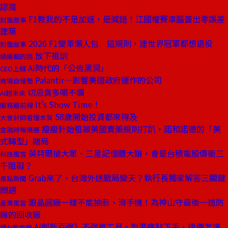
認識
F1教我的不是加速，是減錯！江國權賽車腦蓋出零誤差
封面故事
建築
2026 F1變革懶人包 這規則，連世界冠軍都想退役
封面故事
放下祖訓
總編輯的話
AI時代的「公告黑洞」
CEO上線
Palantir—影響美國政府運作的公司
商場自慢塾
切忌貪多嚼不爛
AI超未來
It's Show Time！
服務最前線
58歲開始投資都來得及
大會計師看懂本質
瘦瘦針始祖被美國賣藥規則打趴，諾和諾德的「美
金融時報精選
式轉型」賭局
英特爾搶大單、三星記憶體大賺，會是台積電股價衝三
科技風雲
千阻礙？
Grab來了，台灣外送戰局變天？執行長獨家解答三關鍵
焦點新聞
問題
跟晶圓廠一樣不能抽菸、滑手機！為神山守最後一道防
產業風雲
線的回收廠
AI創新百強》不強推工具、對準痛點下手，遠傳怎讓
懂AI看商周