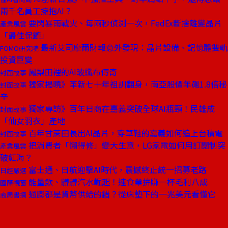
兩千名員工擁抱AI？
要閃暴雨戰火、每兩秒偵測一次，FedEx斷捨離變晶片
產業風雲
「最佳保鑣」
最新艾司摩爾財報意外發現：晶片設備、記憶體雙軌
FOMO研究院
投資巨變
鳳梨田裡的AI玻纖布傳奇
封面故事
獨家揭曉》革新七十年祖訓翻身，南亞股價年飆1.8倍秘
封面故事
辛
獨家專訪》百年日商在嘉義突破全球AI瓶頸！民雄成
封面故事
「仙女羽衣」產地
百年甘蔗田長出AI晶片，穿草鞋的嘉義如何追上台積電
封面故事
把消費者「懶得修」變大生意，LG家電如何用訂閱制突
產業風雲
破紅海？
富士通、日航迎擊AI時代，震撼終止統一招募老路
日經嚴選
能量飲、髒髒汽水崛起！速食業拚賺一杯毛利八成
國際視窗
通膨都是貨幣供給的錯？從床墊下的一兆美元看懂它
商周書摘