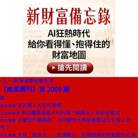
上一期
硬通膨衝擊全球
《商業周刊》第 2006 期
曼谷唐人街的夾巷裡
食刻場景
辛拉麵變身義大利料理？開箱大人系秘密基地
生活新鮮事
米蘭設計週開跑 為何國際大牌搶著跟這位台灣人合
特別報導
作？
全球「藝食合一」浪潮襲台 這兩間美術館餐廳你必須
特別報導