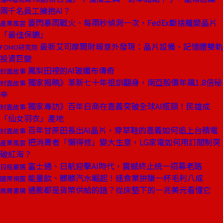
兩千名員工擁抱AI？
要閃暴雨戰火、每兩秒偵測一次，FedEx斷捨離變晶片
產業風雲
「最佳保鑣」
最新艾司摩爾財報意外發現：晶片設備、記憶體雙軌
FOMO研究院
投資巨變
鳳梨田裡的AI玻纖布傳奇
封面故事
獨家揭曉》革新七十年祖訓翻身，南亞股價年飆1.8倍秘
封面故事
辛
獨家專訪》百年日商在嘉義突破全球AI瓶頸！民雄成
封面故事
「仙女羽衣」產地
百年甘蔗田長出AI晶片，穿草鞋的嘉義如何追上台積電
封面故事
把消費者「懶得修」變大生意，LG家電如何用訂閱制突
產業風雲
破紅海？
富士通、日航迎擊AI時代，震撼終止統一招募老路
日經嚴選
能量飲、髒髒汽水崛起！速食業拚賺一杯毛利八成
國際視窗
通膨都是貨幣供給的錯？從床墊下的一兆美元看懂它
商周書摘