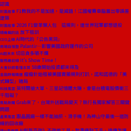
認識
F1教我的不是加速，是減錯！江國權賽車腦蓋出零誤差
封面故事
建築
2026 F1變革懶人包 這規則，連世界冠軍都想退役
封面故事
放下祖訓
總編輯的話
AI時代的「公告黑洞」
CEO上線
Palantir—影響美國政府運作的公司
商場自慢塾
切忌貪多嚼不爛
AI超未來
It's Show Time！
服務最前線
58歲開始投資都來得及
大會計師看懂本質
瘦瘦針始祖被美國賣藥規則打趴，諾和諾德的「美
金融時報精選
式轉型」賭局
英特爾搶大單、三星記憶體大賺，會是台積電股價衝三
科技風雲
千阻礙？
Grab來了，台灣外送戰局變天？執行長獨家解答三關鍵
焦點新聞
問題
跟晶圓廠一樣不能抽菸、滑手機！為神山守最後一道防
產業風雲
線的回收廠
AI創新百強》不強推工具、對準痛點下手，遠傳怎讓
懂AI看商周