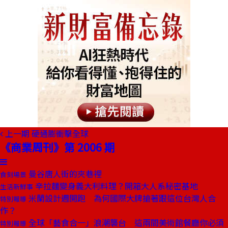
上一期
硬通膨衝擊全球
《商業周刊》第 2006 期
曼谷唐人街的夾巷裡
食刻場景
辛拉麵變身義大利料理？開箱大人系秘密基地
生活新鮮事
米蘭設計週開跑 為何國際大牌搶著跟這位台灣人合
特別報導
作？
全球「藝食合一」浪潮襲台 這兩間美術館餐廳你必須
特別報導