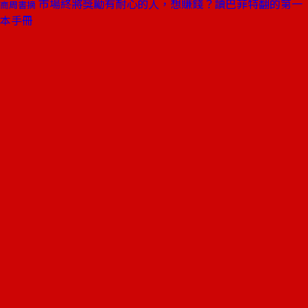
市場終將獎勵有耐心的人，想賺錢？讀巴菲特翻的第一
商周書摘
本手冊