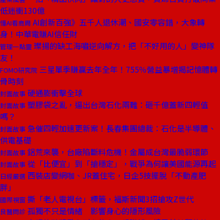
低迷衝130億
AI創新百強》五千人退休潮、國安零容錯，大象轉
懂AI看商周
身！中華電賺AI信任財
璨揚的缺工海嘯逆向解方，把「不好用的人」變神隊
管理一點靈
友！
三星單季賺贏去年全年！755％營益暴增揭記憶體轉
FOMO研究院
骨時刻
硬通膨衝擊全球
封面故事
塑膠袋之亂，逼出台灣石化兩難：砸千億蓋新四輕值
封面故事
嗎？
急催四輕加速更新案！長春集團總裁：石化是半導體、
封面故事
供電基礎
鋁荒來襲，台廠陷斷料危機！金屬成台灣最脆弱環節
封面故事
從「比便宜」到「搶穩定」，戰爭為何讓美國能源再起
封面故事
西裝店變網咖、JR蓋住宅，日企5技擺脫「不動產肥
日經嚴選
胖」
撕「老人電視台」標籤，福斯新聞3招搶攻Z世代
國際視窗
孤獨不只是情緒 影響身心的隱形風險
良醫問診