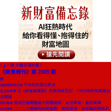
上一期
大繼承潮來襲！
《商業周刊》第 2005 期
不存在的頂尖對決
抽屜裡的時光機
從《麻雀變鳳凰》到摩納哥王妃 FRED傳奇珠寶展台
生活新鮮事
北開箱
香港巴塞爾藝展大勢關鍵詞：女性掌權、農民執筆
特別報導
二○二六眼鏡時尚新趨勢 無框登場，誇張輪廓與色彩
特別報導