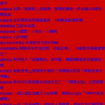
接手
抓準「剛剛好」的瞬間 聖瑪莉總座一年拍攝100間老
封面故事
雜貨店
從輕便街拍到極致畫質 4款隨身影像配備
封面故事
忘記水的魚
總編輯的話
小細節，小進步，小勝利
商場自慢塾
小步快跑
AI超未來
中東變局下的AI商機
黃志芳的世界筆記
網路革命也沒打倒「恐龍企業」，AI顛覆浪潮真會發
金融時報精選
生？
美伊陷入「加薩模式」消耗戰，關鍵4問看會談破局效
國際焦點
應
面板慘業上演漲停大驚奇！源頭是AI巨頭「尋找光源大
科技風雲
作戰」
辜仲諒入股是救命錢或收割刀？「雙辜合璧」台泥新變
焦點新聞
局
一個小模型改變三大AI戰場，透視Google「AI時代安卓
科技風雲
戰略」
一招「精品快閃」讓對的人更想買，貴婦百貨打破同業
產業風雲