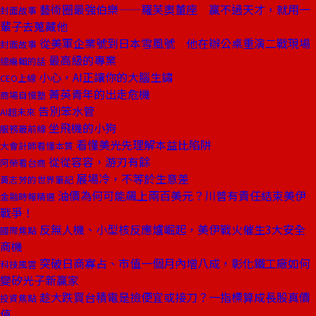
藝術圈最強伯樂——羅芙奧董座 贏不過天才，就用一
封面故事
輩子去蒐藏他
從美軍企業號到日本雪風號 他在辦公桌重演二戰現場
封面故事
最高級的專業
總編輯的話
小心，AI正讓你的大腦生鏽
CEO上線
菁英青年的出走危機
商場自慢塾
告別笨水管
AI超未來
坐飛機的小狗
服務最前線
看懂美光先理解本益比陷阱
大會計師看懂本質
從從容容，游刃有餘
阿榮看台商
展場冷，不等於生意差
黃志芳的世界筆記
油價為何可能飆上兩百美元？川普有責任結束美伊
金融時報精選
戰爭！
反無人機、小型核反應爐崛起，美伊戰火催生3大安全
國際焦點
商機
突破日商寡占、市值一個月內增八成，彰化鐵工廠如何
科技風雲
變矽光子新贏家
趁大跌買台積電是撿便宜或接刀？一指標算成長股真價
投資焦點
值