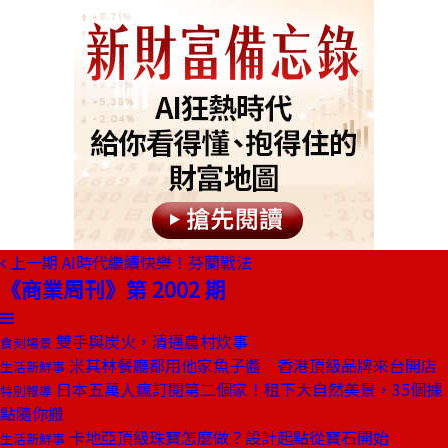
上一期
AI時代繼續快樂！芬蘭戰法
《商業周刊》第 2002 期
雙手與炭火，清邁農村炊事
食刻場景
米其林餐廳都用他家魚子醬 香港頂級品牌來台開店
生活新鮮事
日本五萬人瘋訂閱第二個家！租下大自然美景，35個據
特別報導
點隨你搬
卡地亞頂級珠寶怎麼做？設計起點從寶石開始
生活新鮮事