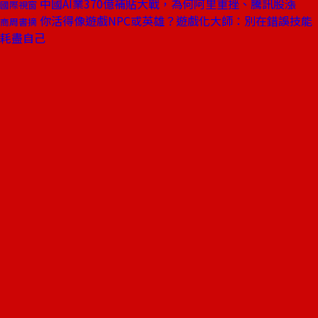
中國AI業370億補貼大戰，為何阿里重挫、騰訊股漲
國際視窗
你活得像遊戲NPC或英雄？遊戲化大師：別在錯誤技能
商周書摘
耗盡自己