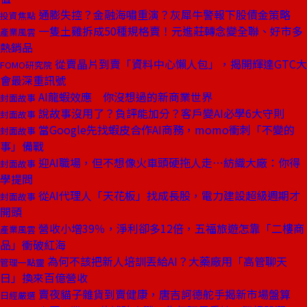
通膨失控？金融海嘯重演？灰犀牛警報下股債金策略
投資焦點
一隻土雞拆成50種規格賣！元進莊轉念變全聯、好市多
產業風雲
熱銷品
從賣晶片到賣「資料中心懶人包」，揭開輝達GTC大
FOMO研究院
會最深重訊號
AI龍蝦效應 你沒想過的新商業世界
封面故事
說故事沒用了？負評能加分？客戶變AI必學6大守則
封面故事
當Google先找蝦皮合作AI商務，momo衝刺「不變的
封面故事
事」備戰
迎AI職場，但不想像火車頭硬拖人走⋯紡織大廠：你得
封面故事
學提問
從AI代理人「天花板」找成長股，電力建設超級週期才
封面故事
開頭
營收小增39％，淨利卻多12倍，五福旅遊怎靠「二樓商
產業風雲
品」衝破紅海
為何不該把新人培訓丟給AI？大藥廠用「高管聊天
管理一點靈
日」換來百億營收
賣夜貓子雜貨到賣健康，唐吉訶德舵手揭新市場盤算
日經嚴選