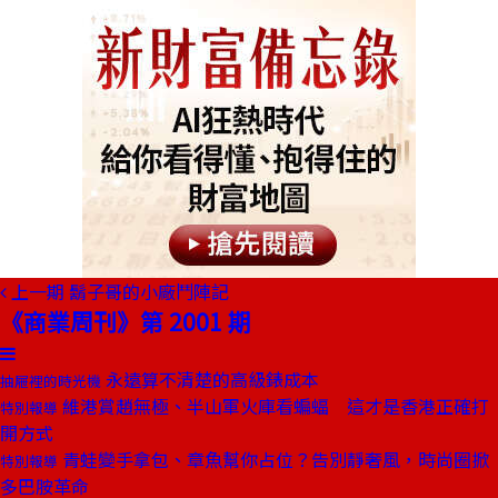
上一期
鬍子哥的小廠鬥陣記
《商業周刊》第 2001 期
永遠算不清楚的高級錶成本
抽屜裡的時光機
維港賞趙無極、半山軍火庫看蝙蝠 這才是香港正確打
特別報導
開方式
青蛙變手拿包、章魚幫你占位？告別靜奢風，時尚圈掀
特別報導
多巴胺革命