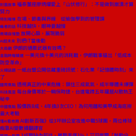
福泰董座廖炳燿愛上「山伏修行」：不是做到崩潰才算
封面故事
努力
在場、節奏與界線 從瑜伽學到的管理課
特別報導
科技越快，眼神要越慢
編者的話
放開心扉，展現脆弱
商場自慢塾
別把IT當後勤
AI超未來
伊朗的通膨武器有效嗎？
大局觀
一美元換十美元的消耗戰，伊朗戰事逼出「低成本
金融時報精選
防空革命」
一紙台塑公開信藏重磅訊號：石化業「記憶體時刻」來
火線話題
了
透視真正的中東危機：鎖住三成氦氣，成半導體未爆彈
國際焦點
每台身價等於一輛保時捷，台達電蹲五年躍居AI散熱王
科技風雲
秘辛
股價跌8成、4年換3次CEO！為何甩麵和美甲成海底撈
中國焦點
最大考驗
AI創新百強》從3坪辦公室攻進中職5球團，兩位棒球
懂AI看商周
痴靠AI變數據翻譯官
3成職缺內部找、離職率僅3％！艾司摩爾「鼓勵分
管理一點靈