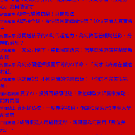
心」為何助留才
AI時代繼續快樂！芬蘭戰法
封面故事
AI席捲全球，最快樂國能繼續快樂？10位芬蘭人真實告
封面故事
白
芬蘭送孩子的AI時代超能力，為何教看著眼睛道歉、分
封面故事
辨假消息？
一家公司倒下，整個國家醒來！諾基亞殞落讓芬蘭變新
封面故事
創國
為何芬蘭選擇慢而平等的AI革命？「天才或許藏在偏遠
封面故事
村莊」
採訪後記》小國芬蘭的快樂密碼：「你的不完美很完
封面故事
美」
買了AI，投資回報卻低迷？數位轉型大師贏家策略：
懂AI看商周
問對問題
資源輸私校、一度赤字48億，他讓柏克萊連3年奪大學
管理線上
創業第一
2成阿根廷人用過穩定幣，新興國為何愛用「數位美
日經嚴選
元」？