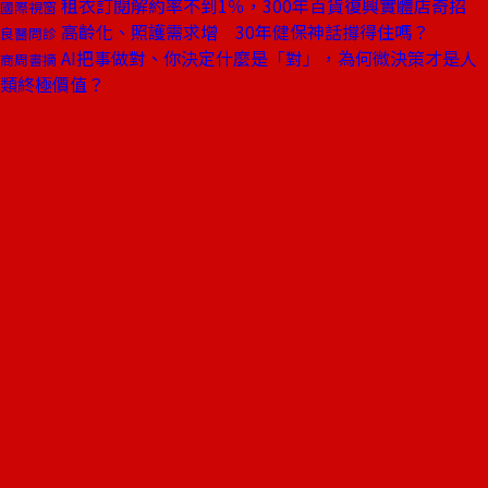
租衣訂閱解約率不到1％，300年百貨復興實體店奇招
國際視窗
高齡化、照護需求增 30年健保神話撐得住嗎？
良醫問診
AI把事做對、你決定什麼是「對」，為何微決策才是人
商周書摘
類終極價值？