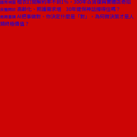
租衣訂閱解約率不到1％，300年百貨復興實體店奇招
國際視窗
高齡化、照護需求增 30年健保神話撐得住嗎？
良醫問診
AI把事做對、你決定什麼是「對」，為何微決策才是人
商周書摘
類終極價值？