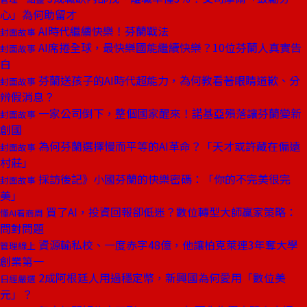
心」為何助留才
AI時代繼續快樂！芬蘭戰法
封面故事
AI席捲全球，最快樂國能繼續快樂？10位芬蘭人真實告
封面故事
白
芬蘭送孩子的AI時代超能力，為何教看著眼睛道歉、分
封面故事
辨假消息？
一家公司倒下，整個國家醒來！諾基亞殞落讓芬蘭變新
封面故事
創國
為何芬蘭選擇慢而平等的AI革命？「天才或許藏在偏遠
封面故事
村莊」
採訪後記》小國芬蘭的快樂密碼：「你的不完美很完
封面故事
美」
買了AI，投資回報卻低迷？數位轉型大師贏家策略：
懂AI看商周
問對問題
資源輸私校、一度赤字48億，他讓柏克萊連3年奪大學
管理線上
創業第一
2成阿根廷人用過穩定幣，新興國為何愛用「數位美
日經嚴選
元」？