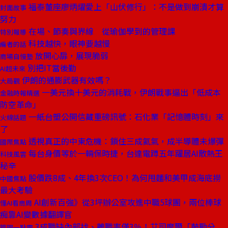
福泰董座廖炳燿愛上「山伏修行」：不是做到崩潰才算
封面故事
努力
在場、節奏與界線 從瑜伽學到的管理課
特別報導
科技越快，眼神要越慢
編者的話
放開心扉，展現脆弱
商場自慢塾
別把IT當後勤
AI超未來
伊朗的通膨武器有效嗎？
大局觀
一美元換十美元的消耗戰，伊朗戰事逼出「低成本
金融時報精選
防空革命」
一紙台塑公開信藏重磅訊號：石化業「記憶體時刻」來
火線話題
了
透視真正的中東危機：鎖住三成氦氣，成半導體未爆彈
國際焦點
每台身價等於一輛保時捷，台達電蹲五年躍居AI散熱王
科技風雲
秘辛
股價跌8成、4年換3次CEO！為何甩麵和美甲成海底撈
中國焦點
最大考驗
AI創新百強》從3坪辦公室攻進中職5球團，兩位棒球
懂AI看商周
痴靠AI變數據翻譯官
3成職缺內部找、離職率僅3％！艾司摩爾「鼓勵分
管理一點靈