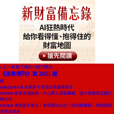
上一期
鬍子哥的小廠鬥陣記
《商業周刊》第 2001 期
永遠算不清楚的高級錶成本
抽屜裡的時光機
維港賞趙無極、半山軍火庫看蝙蝠 這才是香港正確打
特別報導
開方式
青蛙變手拿包、章魚幫你占位？告別靜奢風，時尚圈掀
特別報導
多巴胺革命