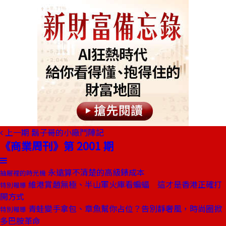
上一期
鬍子哥的小廠鬥陣記
《商業周刊》第 2001 期
永遠算不清楚的高級錶成本
抽屜裡的時光機
維港賞趙無極、半山軍火庫看蝙蝠 這才是香港正確打
特別報導
開方式
青蛙變手拿包、章魚幫你占位？告別靜奢風，時尚圈掀
特別報導
多巴胺革命