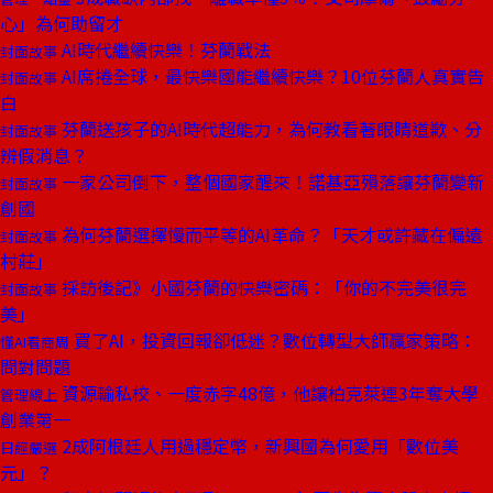
心」為何助留才
AI時代繼續快樂！芬蘭戰法
封面故事
AI席捲全球，最快樂國能繼續快樂？10位芬蘭人真實告
封面故事
白
芬蘭送孩子的AI時代超能力，為何教看著眼睛道歉、分
封面故事
辨假消息？
一家公司倒下，整個國家醒來！諾基亞殞落讓芬蘭變新
封面故事
創國
為何芬蘭選擇慢而平等的AI革命？「天才或許藏在偏遠
封面故事
村莊」
採訪後記》小國芬蘭的快樂密碼：「你的不完美很完
封面故事
美」
買了AI，投資回報卻低迷？數位轉型大師贏家策略：
懂AI看商周
問對問題
資源輸私校、一度赤字48億，他讓柏克萊連3年奪大學
管理線上
創業第一
2成阿根廷人用過穩定幣，新興國為何愛用「數位美
日經嚴選
元」？