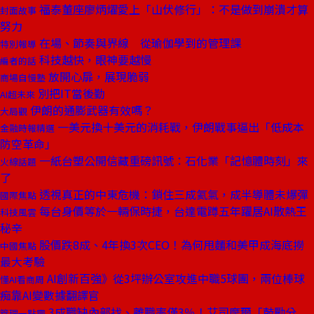
福泰董座廖炳燿愛上「山伏修行」：不是做到崩潰才算
封面故事
努力
在場、節奏與界線 從瑜伽學到的管理課
特別報導
科技越快，眼神要越慢
編者的話
放開心扉，展現脆弱
商場自慢塾
別把IT當後勤
AI超未來
伊朗的通膨武器有效嗎？
大局觀
一美元換十美元的消耗戰，伊朗戰事逼出「低成本
金融時報精選
防空革命」
一紙台塑公開信藏重磅訊號：石化業「記憶體時刻」來
火線話題
了
透視真正的中東危機：鎖住三成氦氣，成半導體未爆彈
國際焦點
每台身價等於一輛保時捷，台達電蹲五年躍居AI散熱王
科技風雲
秘辛
股價跌8成、4年換3次CEO！為何甩麵和美甲成海底撈
中國焦點
最大考驗
AI創新百強》從3坪辦公室攻進中職5球團，兩位棒球
懂AI看商周
痴靠AI變數據翻譯官
3成職缺內部找、離職率僅3％！艾司摩爾「鼓勵分
管理一點靈