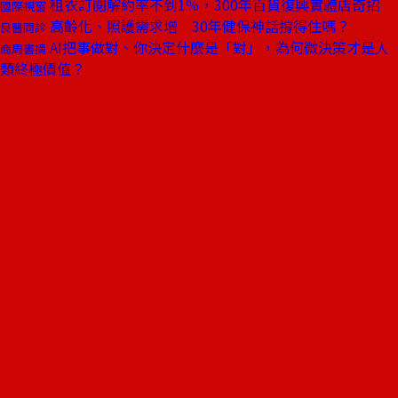
租衣訂閱解約率不到1％，300年百貨復興實體店奇招
國際視窗
高齡化、照護需求增 30年健保神話撐得住嗎？
良醫問診
AI把事做對、你決定什麼是「對」，為何微決策才是人
商周書摘
類終極價值？