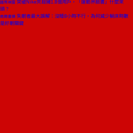
突破Nike夾殺擁1.8億用戶，「運動界臉書」什麼來
國際視窗
頭？
失眠者最大誤解：沒睡8小時不行，為何減少躺床時數
商周書摘
是好眠關鍵