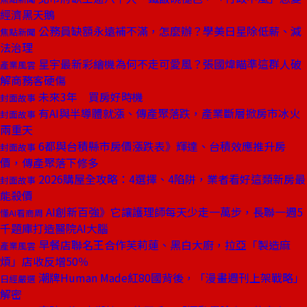
經濟黑天鵝
公務員缺額永遠補不滿，怎麼辦？學美日星除低薪、減
焦點新聞
法治理
星宇最新彩繪機為何不走可愛風？張國煒瞄準這群人破
產業風雲
解商務客硬傷
未來3年 買房好時機
封面故事
有AI與半導體就漲、傳產聚落跌，產業斷層掀房市冰火
封面故事
兩重天
6都與台積縣市房價漲跌表》輝達、台積效應推升房
封面故事
價，傳產聚落下修多
2026購屋全攻略：4選擇、4陷阱，業者看好這類新房最
封面故事
能殺價
AI創新百強》它讓護理師每天少走一萬步，長聯一週5
懂AI看商周
千題庫打造醫院AI大腦
早餐店聯名王合作芙莉蓮、黑白大廚，拉亞「製造麻
產業風雲
煩」店收反增50％
潮牌Human Made紅80國背後，「漫畫週刊上架戰略」
日經嚴選
解密