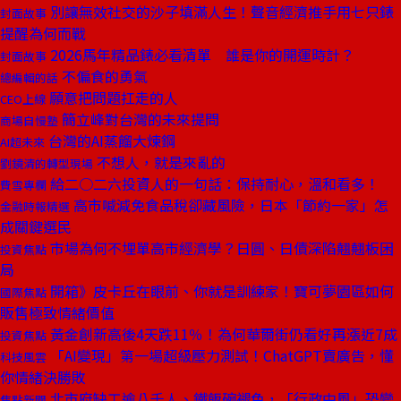
別讓無效社交的沙子填滿人生！聲音經濟推手用七只錶
封面故事
提醒為何而戰
2026馬年精品錶必看清單 誰是你的開運時計？
封面故事
不偏食的勇氣
總編輯的話
願意把問題扛走的人
CEO上線
簡立峰對台灣的未來提問
商場自慢塾
台灣的AI蒸餾大煉鋼
AI超未來
不想人，就是來亂的
劉鏡清的轉型現場
給二○二六投資人的一句話：保持耐心，溫和看多！
費雪專欄
高市喊減免食品稅卻藏風險，日本「節約一家」怎
金融時報精選
成關鍵選民
市場為何不埋單高市經濟學？日圓、日債深陷翹翹板困
投資焦點
局
開箱》皮卡丘在眼前、你就是訓練家！寶可夢園區如何
國際焦點
販售極致情緒價值
黃金創新高後4天跌11％！為何華爾街仍看好再漲近7成
投資焦點
「AI變現」第一場超級壓力測試！ChatGPT賣廣告，懂
科技風雲
你情緒決勝敗
北市府缺工逾八千人、鐵飯碗褪色，「行政中風」恐變
焦點新聞