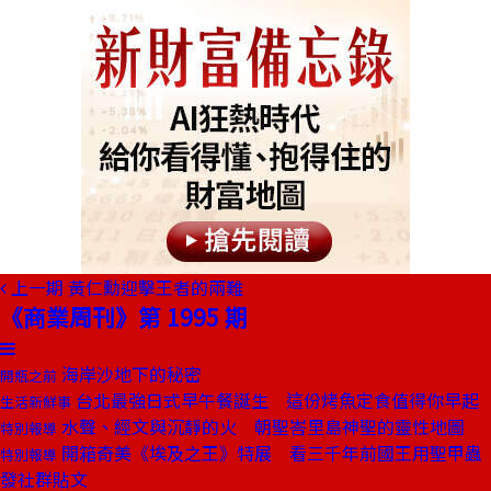
上一期
黃仁勳迎擊王者的兩難
《商業周刊》第 1995 期
海岸沙地下的秘密
開瓶之前
台北最強日式早午餐誕生 這份烤魚定食值得你早起
生活新鮮事
水聲、經文與沉靜的火 朝聖峇里島神聖的靈性地圖
特別報導
開箱奇美《埃及之王》特展 看三千年前國王用聖甲蟲
特別報導
發社群貼文