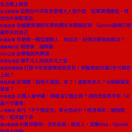
生活搬上殿堂
這間台中深夜食堂懂大人要什麼 冠軍調酒進駐、烤
生活新鮮事
恰恰牛排配雪茄
從翹體育課的宅男到週末休閒騎武嶺 Garmin副總只想
封面故事
贏昨天的自己
你是哪一國型運動人 熱血派、紀律派還是放鬆派？
封面故事
越落後 越樂觀
總編輯的話
台積電的刺蝟課
CEO上線
讓平凡人成就非凡之事
商場自慢塾
打破今年旅遊業低迷買氣！郵輪業如何讓Z世代願意
金融時報精選
上船？
記憶體「超級大循環」來了！還能熱多久？台廠輸贏家
焦點新聞
是誰？
20萬人搶申購、輝達沒它難出貨？鴻勁怎從黑手到「AI
科技風雲
晶片守護者」
央行「不干預宣言」新台幣必升？經濟專家：越怕變
人物專訪
化、經濟越下滑
AI幫你購物，怎防亂刷、假客人，直擊Visa、OpenAI
懂AI看商周
信任大挑戰