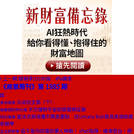
上一期
碳競爭力100強 4%贏家
《商業周刊》第 1985 期
米店的主張（下）
食刻場景
天文鐘對宇宙的臣服與征服
抽屜裡的時光機
當泳池與海灘不再是重點 從Umana Bali看見高端旅遊
特別報導
新顯學
這不是你認識的優人神鼓！ iPad指揮、機車登台，把
生活新鮮事