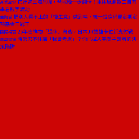
它連遇三場危機，營收晚一步翻倍！車用感測器二哥怎
產業風雲
學看數字渡劫
把別人看不上的「慢生意」做到精，統一投信稱霸定期定
金融街
額基金三冠王
25年吉祥物「退休」幕後，日本JR雙雄卡位新支付戰
國際視窗
時常忍不住講「我會考慮」？你已掉入完美主義者的決
商周書摘
策陷阱