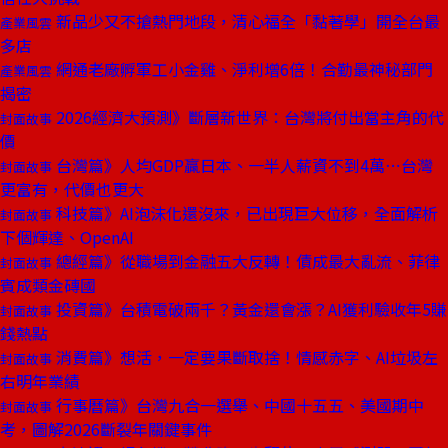
新品少又不搶熱門地段，清心福全「黏著學」開全台最
產業風雲
多店
網通老廠孵軍工小金雞、淨利增6倍！合勤最神秘部門
產業風雲
揭密
2026經濟大預測》斷層新世界：台灣將付出當主角的代
封面故事
價
台灣篇》人均GDP贏日本、一半人薪資不到4萬⋯台灣
封面故事
更富有，代價也更大
科技篇》AI泡沫化還沒來，已出現巨大位移，全面解析
封面故事
下個輝達、OpenAI
總經篇》從職場到金融五大反轉！債成最大亂流、菲律
封面故事
賓成類金磚國
投資篇》台積電破兩千？黃金還會漲？AI獲利驗收年5賺
封面故事
錢熱點
消費篇》想活，一定要果斷取捨！情感赤字、AI垃圾左
封面故事
右明年業績
行事曆篇》台灣九合一選舉、中國十五五、美國期中
封面故事
考，圖解2026斷裂年關鍵事件